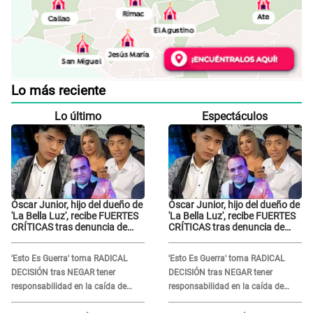
Lo más reciente
Lo último
Espectáculos
Óscar Junior, hijo del dueño de
Óscar Junior, hijo del dueño de
'La Bella Luz', recibe FUERTES
'La Bella Luz', recibe FUERTES
CRÍTICAS tras denuncia de
CRÍTICAS tras denuncia de
Naldy Saldaña contra su tío:
Naldy Saldaña contra su tío:
"Cómplice"
"Cómplice"
'Esto Es Guerra' toma RADICAL
'Esto Es Guerra' toma RADICAL
DECISIÓN tras NEGAR tener
DECISIÓN tras NEGAR tener
responsabilidad en la caída de
responsabilidad en la caída de
Kevin Díaz desde 8 metros de
Kevin Díaz desde 8 metros de