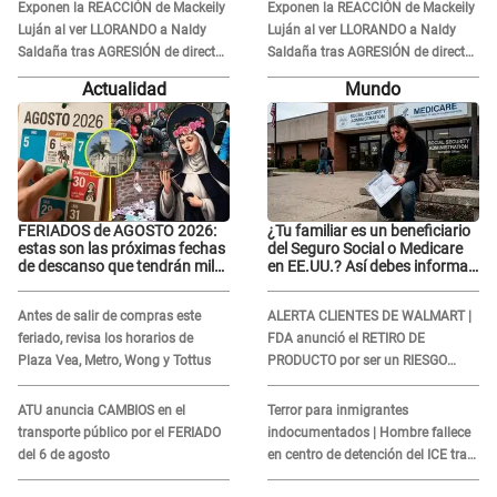
altura
altura
Exponen la REACCIÓN de Mackeily
Exponen la REACCIÓN de Mackeily
Luján al ver LLORANDO a Naldy
Luján al ver LLORANDO a Naldy
Saldaña tras AGRESIÓN de director
Saldaña tras AGRESIÓN de director
de 'La Bella Luz': Esto hizo
de 'La Bella Luz': Esto hizo
Actualidad
Mundo
FERIADOS de AGOSTO 2026:
¿Tu familiar es un beneficiario
estas son las próximas fechas
del Seguro Social o Medicare
de descanso que tendrán miles
en EE.UU.? Así debes informar
de peruanos
sobre su muerte para EVITAR
COBROS
Antes de salir de compras este
ALERTA CLIENTES DE WALMART |
feriado, revisa los horarios de
FDA anunció el RETIRO DE
Plaza Vea, Metro, Wong y Tottus
PRODUCTO por ser un RIESGO
MORTAL para consumidores: ¿Cuál
es?
ATU anuncia CAMBIOS en el
Terror para inmigrantes
transporte público por el FERIADO
indocumentados | Hombre fallece
del 6 de agosto
en centro de detención del ICE tras
sufrir una "emergencia médica"