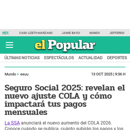
HOY:
CASO LIZETH MARZANO
JAIME BAYLY
MUNDO
JEFFERSON F
ÚLTIMAS NOTICIAS
ESPECTÁCULOS
ACTUALIDAD
DEPORTES
Mundo
eeuu
13 OCT 2025 | 9:36 H
Seguro Social 2025: revelan el
nuevo ajuste COLA y cómo
impactará tus pagos
mensuales
La SSA
anunciará el nuevo aumento del COLA 2026.
Conoce cuándo se publica, cuánto subirán los pagos y los