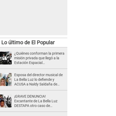
Lo último de El Popular
¿Quiénes conforman la primera
misión privada que llegó a la
Estación Espacial
Internacional?
Esposa del director musical de
La Bella Luz lo defiende y
ACUSA a Naldy Saldaña de
tener una relación con él y
otros integrantes
¡GRAVE DENUNCIA!
Excantante de La Bella Luz
DESTAPA otro caso de
presunto acoso y pide
PROTECCIÓN por temor a