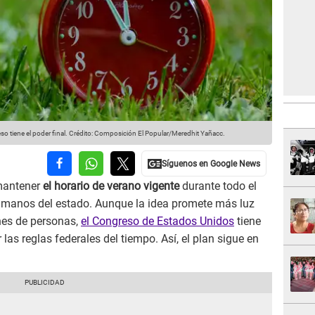
o tiene el poder final.
Crédito: Composición El Popular/Meredhit Yañacc.
mantener
el horario de verano vigente
durante todo el
en manos del estado. Aunque la idea promete más luz
nes de personas,
el Congreso de Estados Unidos
tiene
las reglas federales del tiempo. Así, el plan sigue en