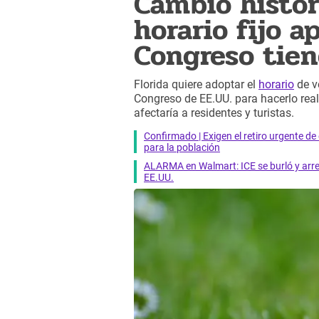
Cambio históri
horario fijo a
Congreso tien
Florida quiere adoptar el
horario
de v
Congreso de EE.UU. para hacerlo rea
afectaría a residentes y turistas.
Confirmado | Exigen el retiro urgente d
para la población
ALARMA en Walmart: ICE se burló y arres
EE.UU.