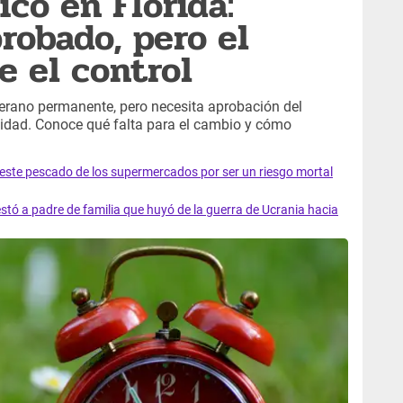
co en Florida:
probado, pero el
e el control
erano permanente, pero necesita aprobación del
lidad. Conoce qué falta para el cambio y cómo
e este pescado de los supermercados por ser un riesgo mortal
tó a padre de familia que huyó de la guerra de Ucrania hacia