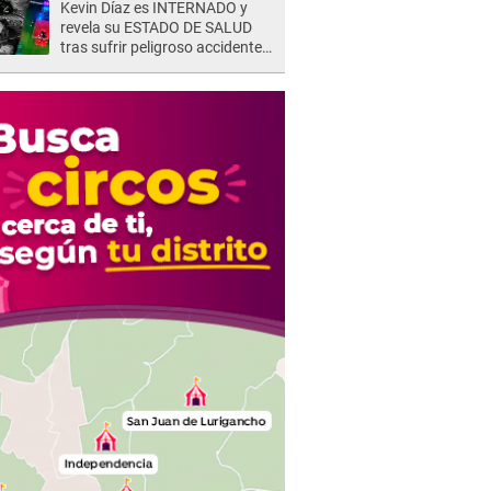
Kevin Díaz es INTERNADO y
represalias: "Yo siempre..."
revela su ESTADO DE SALUD
tras sufrir peligroso accidente
en 'EEG' y caer desde altura de
ocho metros