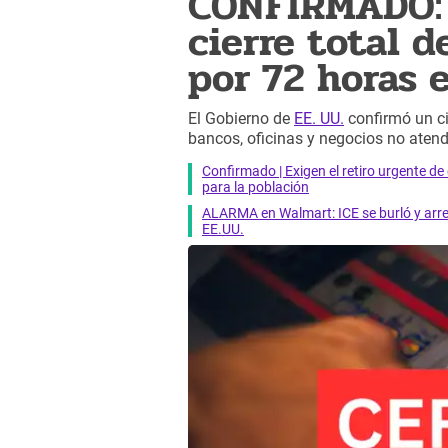
CONFIRMADO: 
cierre total 
por 72 horas e
El Gobierno de
EE. UU.
confirmó un ci
bancos, oficinas y negocios no atend
Confirmado | Exigen el retiro urgente d
para la población
ALARMA en Walmart: ICE se burló y arres
EE.UU.