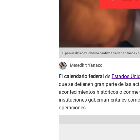
El país se detiene: Gobierno confirma cierre de bancos y 
Meredhit Yanacc
El
calendario federal
de
Estados Uni
que se detienen gran parte de las ac
acontecimientos históricos o conmem
instituciones gubernamentales como
operaciones.