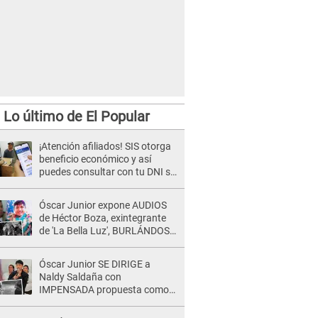
Lo último de El Popular
¡Atención afiliados! SIS otorga
beneficio económico y así
puedes consultar con tu DNI si
te corresponde
Óscar Junior expone AUDIOS
de Héctor Boza, exintegrante
de 'La Bella Luz', BURLÁNDOSE
de Anely Dávila tras acusarlo
de maltrato: "Grábame..."
Óscar Junior SE DIRIGE a
Naldy Saldaña con
IMPENSADA propuesta como
nuevo líder de 'La Bella Luz' tras
denuncia: "Otro tipo de ley..."