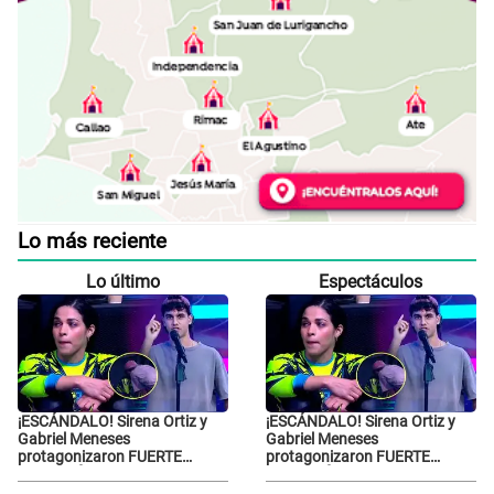
Lo más reciente
Lo último
Espectáculos
¡ESCÁNDALO! Sirena Ortiz y
¡ESCÁNDALO! Sirena Ortiz y
Gabriel Meneses
Gabriel Meneses
protagonizaron FUERTE
protagonizaron FUERTE
DISCUSIÓN en vivo en ‘Esto es
DISCUSIÓN en vivo en ‘Esto es
Guerra’: “Ya no quiero...”
Guerra’: “Ya no quiero...”