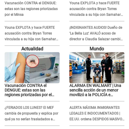
Vacunación CONTRA el DENGUE:
Youna EXPLOTA y hace FUERTE
estas son las regiones priorizadas
acusación contra Bryan Torres
por el Minsa
vinculada a su hija con Samahara
Lobatón: "Le volvió a..."
Youna EXPLOTA y hace FUERTE
¡INDIGNANTES AUDIOS! Dueño de
acusación contra Bryan Torres
'La Bella Luz' AVALÓ acoso de
vinculada a su hija con Samahara
director a Claudia Salazar cambio
Lobatón: "Le volvió a..."
de darle TEMAS musicales:
Actualidad
Mundo
"Depende..."
Vacunación CONTRA el
ALARMA EN WALMART | Una
DENGUE: estas son las
sencilla acción de un menor
regiones priorizadas por el
movilizó a la POLICÍA e
Minsa
iniciaron una investigación por
lo hallado: ¿Qué ocurrió?
¿FERIADOS LOS LUNES? El MEF
ALERTA MÁXIMA INMIGRANTES
cambia de propuesta y explica por
LEGALES E INDOCUMENTADOS |
qué ya no serían trasladados a
EE.UU. ordena DESPIDOS MASIVOS
viernes
y DEPORTACIONES a estos