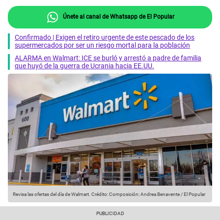
Únete al canal de Whatsapp de El Popular
Confirmado | Exigen el retiro urgente de este pescado de los
supermercados por ser un riesgo mortal para la población
ALARMA en Walmart: ICE se burló y arrestó a padre de familia
que huyó de la guerra de Ucrania hacia EE.UU.
Revisa las ofertas del día de Walmart.
Crédito: Composición: Andrea Benavente / El Popular