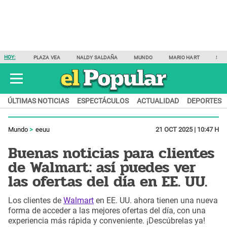
HOY:
PLAZA VEA
NALDY SALDAÑA
MUNDO
MARIO HART
SAM
ÚLTIMAS NOTICIAS
ESPECTÁCULOS
ACTUALIDAD
DEPORTES
Mundo
eeuu
21 OCT 2025 | 10:47 H
Buenas noticias para clientes
de Walmart: así puedes ver
las ofertas del día en EE. UU.
Los clientes de
Walmart
en EE. UU. ahora tienen una nueva
forma de acceder a las mejores ofertas del día, con una
experiencia más rápida y conveniente. ¡Descúbrelas ya!