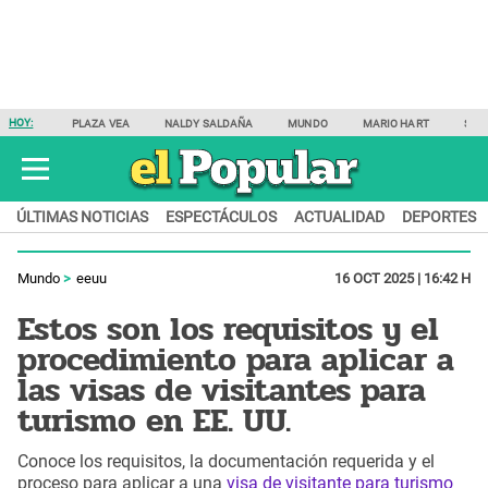
HOY:
PLAZA VEA
NALDY SALDAÑA
MUNDO
MARIO HART
SAM
ÚLTIMAS NOTICIAS
ESPECTÁCULOS
ACTUALIDAD
DEPORTES
Mundo
eeuu
16 OCT 2025 | 16:42 H
Estos son los requisitos y el
procedimiento para aplicar a
las visas de visitantes para
turismo en EE. UU.
Conoce los requisitos, la documentación requerida y el
proceso para aplicar a una
visa de visitante para turismo