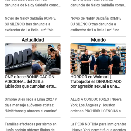
denuncia de Naldy Saldaña como
denuncia de Naldy Saldaña como
'acto bochornoso': "No es justo
'acto bochornoso': "No es justo
atacar a otra mujer"
atacar a otra mujer"
Novio de Naldy Saldaña ROMPE
Novio de Naldy Saldaña ROMPE
SU SILENCIO tras denuncia a
SU SILENCIO tras denuncia a
exdirector de 'La Bella Luz': "Me
exdirector de 'La Bella Luz': "Me
basta con que ella esté bien"
basta con que ella esté bien"
Actualidad
Mundo
ONP ofrece BONIFICACIÓN
HORROR en Walmart |
ADICIONAL del 25% a
Trabajador es DENUNCIADO
jubilados que cumplan este
por agresión sexual a una
REQUISITO: revisa si accedes
cliente y su respuesta
aquí
INDIGNÓ A TODOS
Simone Biles llega a Lima 2027 y
ALERTA CONDUCTORES | Nueva
deja mensaje a jóvenes atletas:
York, Los Ángeles y Houston
“Diviértanse y abracen el camino”
ordenan PROHIBIR LICENCIAS a
quienes no presenten ESTE
DOCUMENTO
Familias afectadas por sismo en
La PEOR NOTICIA para inmigrantes
Junín podrán obtener títulos de
| Nueva York permitirá que agentes