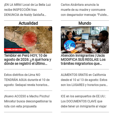
¡EN LA MIRA! Local de La Bella Luz
Carlos Alcántara anuncia la
recibe INSPECCIÓN tras
muerte de su madre y conmueve
DENUNCIA de Naldy Saldaña
con desgarrador mensaje: “Fuiste
contra el exdirector César Sánchez
una gran mujer”
Actualidad
Mundo
Temblor en Perú HOY, 10 de
Atención inmigrantes | Uscis
agosto de 2026: ¿A qué hora y
MODIFICA SUS REGLAS: Los
dónde se registró el último
trámites migratorios que
sismo, según IGP?
podrían necesitar tu prueba de
ADN
Estos distritos de Lima NO
ALIMENTOS GRATIS en California
TENDRÁN AGUA durante el 10 de
desde el 10 al 13 de agosto: Estos
agosto: Sedapal revela horarios
son los LUGARES y horarios para
oficiales
recibir la ayuda
¡Nuevo ACCESO a Machu Picchu!
ICE en los aeropuertos de EE.UU.:
Mincetur busca descongestionar la
Los DOCUMENTOS CLAVE que
ruta con esta propuesta
debe tener un inmigrante al viajar