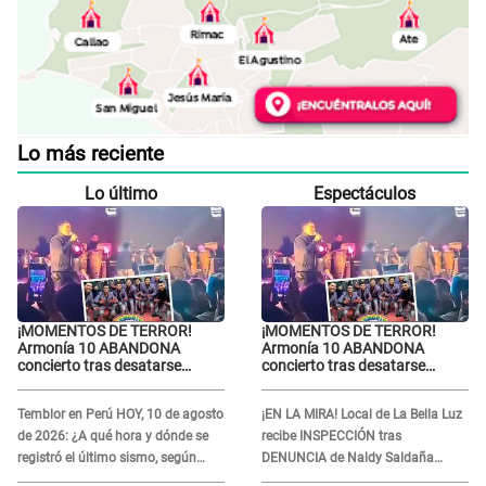
Lo más reciente
Lo último
Espectáculos
¡MOMENTOS DE TERROR!
¡MOMENTOS DE TERROR!
Armonía 10 ABANDONA
Armonía 10 ABANDONA
concierto tras desatarse
concierto tras desatarse
balacera en Manchay:
balacera en Manchay:
Exponen impactantes
Exponen impactantes
Temblor en Perú HOY, 10 de agosto
¡EN LA MIRA! Local de La Bella Luz
imágenes
imágenes
de 2026: ¿A qué hora y dónde se
recibe INSPECCIÓN tras
registró el último sismo, según
DENUNCIA de Naldy Saldaña
IGP?
contra el exdirector César Sánchez