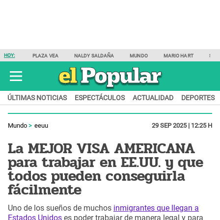
HOY:
PLAZA VEA
NALDY SALDAÑA
MUNDO
MARIO HART
SAM
ÚLTIMAS NOTICIAS
ESPECTÁCULOS
ACTUALIDAD
DEPORTES
Mundo
eeuu
29 SEP 2025 | 12:25 H
La MEJOR VISA AMERICANA
para trabajar en EE.UU. y que
todos pueden conseguirla
fácilmente
Uno de los sueños de muchos
inmigrantes que llegan a
Estados Unidos
es poder trabajar de manera legal y para