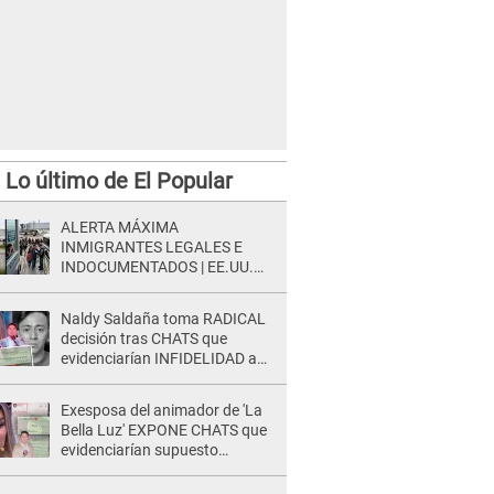
Lo último de El Popular
ALERTA MÁXIMA
INMIGRANTES LEGALES E
INDOCUMENTADOS | EE.UU.
ordena DESPIDOS MASIVOS y
DEPORTACIONES a estos
Naldy Saldaña toma RADICAL
extranjeros
decisión tras CHATS que
evidenciarían INFIDELIDAD a
su novio con animador de 'La
Bella Luz': "Un día..."
Exesposa del animador de 'La
Bella Luz' EXPONE CHATS que
evidenciarían supuesto
romance clandestino con Naldy
Saldaña, pese a tener pareja