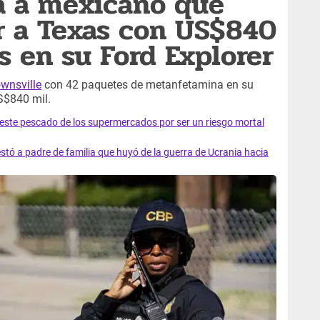
a a mexicano que
r a Texas con US$840
s en su Ford Explorer
wnsville
con 42 paquetes de metanfetamina en su
S$840 mil.
e este pescado de los supermercados por ser un riesgo mortal
tó a padre de familia que huyó de la guerra de Ucrania hacia