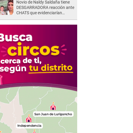
Novio de Naldy Saldaña tiene
DESGARRADORA reacción ante
CHATS que evidenciarían
INFIDELIDAD con animador de
'La Bella Luz': "Se puso..."