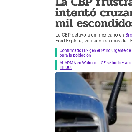
La CBP frustr
intentó cruza
mil escondido
La CBP detuvo a un mexicano en
Bro
Ford Explorer, valuados en más de U
Confirmado | Exigen el retiro urgente d
para la población
ALARMA en Walmart: ICE se burló y arres
EE.UU.