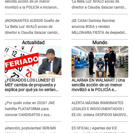
sencilla acción de un menor
'La Bella Luz' AVALÓ acoso de
movilizó a la POLICÍA e iniciaron
director a Claudia Salazar cambio
una investigación por lo hallado:
de darle TEMAS musicales:
¿Qué ocurrió?
"Depende..."
¡INDIGNANTES AUDIOS! Dueño de
¡SE CASA! Darinka Ramírez
'La Bella Luz' AVALÓ acoso de
anuncia BODA y revelan
director a Claudia Salazar cambio
MILLONARIA FIESTA de despedida
de darle TEMAS musicales:
de soltera en una playa exclusiva:
Actualidad
Mundo
"Depende..."
“Solo mujeres...”
¿FERIADOS LOS LUNES? El
ALARMA EN WALMART | Una
MEF cambia de propuesta y
sencilla acción de un menor
explica por qué ya no serían
movilizó a la POLICÍA e
trasladados a viernes
iniciaron una investigación por
lo hallado: ¿Qué ocurrió?
¿Por quién votar en 2026? JNE
ALERTA MÁXIMA INMIGRANTES
habilita PLATAFORMA para
LEGALES E INDOCUMENTADOS |
conocer CANDIDATOS y sus
EE.UU. ordena DESPIDOS MASIVOS
propuestas
y DEPORTACIONES a estos
extranjeros
¡Atención, postulantes! SERUMS
ES OFICIAL | Agentes del ICE