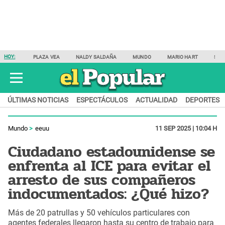
HOY:
PLAZA VEA
NALDY SALDAÑA
MUNDO
MARIO HART
SAM
ÚLTIMAS NOTICIAS
ESPECTÁCULOS
ACTUALIDAD
DEPORTES
Mundo
eeuu
11 SEP 2025 | 10:04 H
Ciudadano estadounidense se
enfrenta al ICE para evitar el
arresto de sus compañeros
indocumentados: ¿Qué hizo?
Más de 20 patrullas y 50 vehículos particulares con
agentes federales llegaron hasta su centro de trabajo para