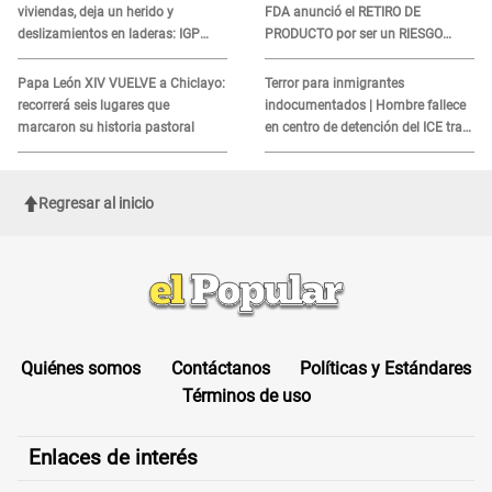
viviendas, deja un herido y
FDA anunció el RETIRO DE
deslizamientos en laderas: IGP
PRODUCTO por ser un RIESGO
alerta sobre posibles réplicas
MORTAL para consumidores: ¿Cuál
es?
Papa León XIV VUELVE a Chiclayo:
Terror para inmigrantes
recorrerá seis lugares que
indocumentados | Hombre fallece
marcaron su historia pastoral
en centro de detención del ICE tras
sufrir una "emergencia médica"
Regresar al inicio
Quiénes somos
Contáctanos
Políticas y Estándares
Términos de uso
Enlaces de interés