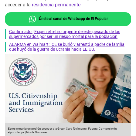
acceder a la
residencia permanente.
Únete al canal de Whatsapp de El Popular
Confirmado | Exigen el retiro urgente de este pescado de los
supermercados por ser un riesgo mortal para la población
ALARMA en Walmart: ICE se burló y arrestó a padre de familia
que huyó de la guerra de Ucrania hacia EE.UU.
Estos extranjeros podrán acceder a la Green Card fácilmente.
Fuente: Composición
elpopular.pe | Nicole Gonzales