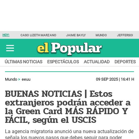
HOY:
CASO LIZETH MARZANO
JAIME BAYLY
MUNDO
JEFFERSON F
ÚLTIMAS NOTICIAS
ESPECTÁCULOS
ACTUALIDAD
DEPORTES
Mundo
eeuu
09 SEP 2025 | 16:41 H
BUENAS NOTICIAS | Estos
extranjeros podrán acceder a
la Green Card MÁS RÁPIDO Y
FÁCIL, según el USCIS
La agencia migratoria anunció una nueva actualización de
señala los nuevos pasos que debes seguir para poder