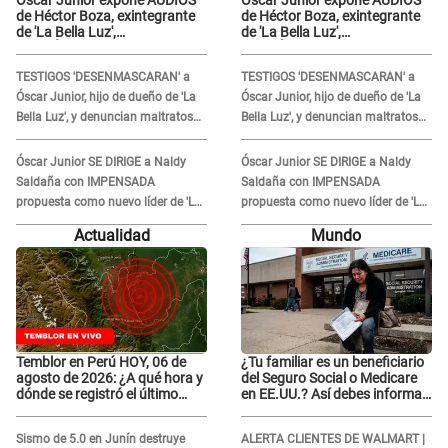
de Héctor Boza, exintegrante
de Héctor Boza, exintegrante
de 'La Bella Luz',
de 'La Bella Luz',
BURLÁNDOSE de Anely Dávila
BURLÁNDOSE de Anely Dávila
tras acusarlo de maltrato:
tras acusarlo de maltrato:
TESTIGOS 'DESENMASCARAN' a
TESTIGOS 'DESENMASCARAN' a
"Grábame..."
"Grábame..."
Óscar Junior, hijo de dueño de 'La
Óscar Junior, hijo de dueño de 'La
Bella Luz', y denuncian maltratos
Bella Luz', y denuncian maltratos
en la orquesta: "Los humilla..."
en la orquesta: "Los humilla..."
Óscar Junior SE DIRIGE a Naldy
Óscar Junior SE DIRIGE a Naldy
Saldaña con IMPENSADA
Saldaña con IMPENSADA
propuesta como nuevo líder de 'La
propuesta como nuevo líder de 'La
Bella Luz' tras denuncia: "Otro tipo
Bella Luz' tras denuncia: "Otro tipo
Actualidad
Mundo
de ley..."
de ley..."
Temblor en Perú HOY, 06 de
¿Tu familiar es un beneficiario
agosto de 2026: ¿A qué hora y
del Seguro Social o Medicare
dónde se registró el último
en EE.UU.? Así debes informar
sismo, según IGP?
sobre su muerte para EVITAR
COBROS
Sismo de 5.0 en Junín destruye
ALERTA CLIENTES DE WALMART |