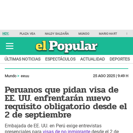
HOY:
PLAZA VEA
NALDY SALDAÑA
MUNDO
MARIO HART
SAM
ÚLTIMAS NOTICIAS
ESPECTÁCULOS
ACTUALIDAD
DEPORTES
Mundo
eeuu
25 AGO 2025 | 9:49 H
Peruanos que pidan visa de
EE. UU. enfrentarán nuevo
requisito obligatorio desde el
2 de septiembre
Embajada de EE. UU. en Perú exige entrevistas
presenciales para
visas de no inmigrante
desde el 2 de