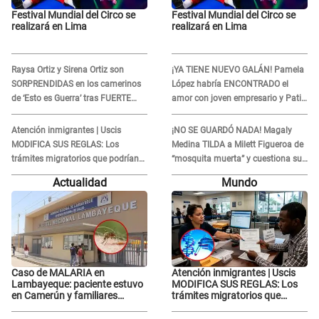
Festival Mundial del Circo se
Festival Mundial del Circo se
realizará en Lima
realizará en Lima
Raysa Ortiz y Sirena Ortiz son
¡YA TIENE NUEVO GALÁN! Pamela
SORPRENDIDAS en los camerinos
López habría ENCONTRADO el
de ‘Esto es Guerra’ tras FUERTE
amor con joven empresario y Pati
ENFRENTAMIENTO con Gabriel
Lorena la ECHA en VIVO
Moisés: “Gracias”
Atención inmigrantes | Uscis
¡NO SE GUARDÓ NADA! Magaly
MODIFICA SUS REGLAS: Los
Medina TILDA a Milett Figueroa de
trámites migratorios que podrían
“mosquita muerta” y cuestiona su
necesitar tu prueba de ADN
RECONCILIACIÓN con Marcelo
Actualidad
Mundo
Tinelli en TV argentina
Caso de MALARIA en
Atención inmigrantes | Uscis
Lambayeque: paciente estuvo
MODIFICA SUS REGLAS: Los
en Camerún y familiares
trámites migratorios que
denuncian demora en
podrían necesitar tu prueba de
tratamiento
ADN