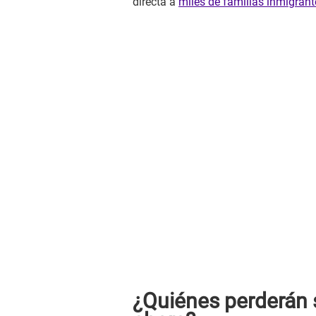
directa a
miles de familias inmigrant
¿Quiénes perderán s