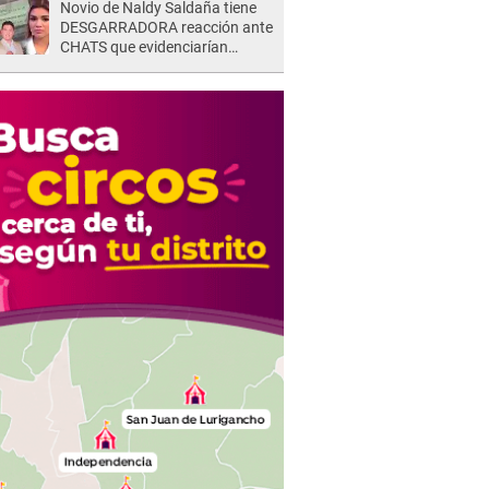
Novio de Naldy Saldaña tiene
DESGARRADORA reacción ante
CHATS que evidenciarían
INFIDELIDAD con animador de
'La Bella Luz': "Se puso..."