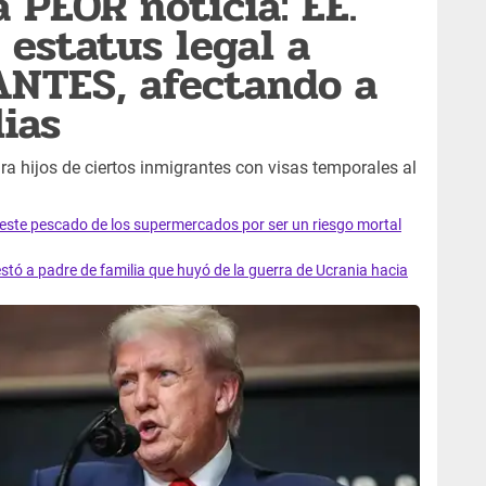
 PEOR noticia: EE.
 estatus legal a
ANTES, afectando a
lias
ra hijos de ciertos inmigrantes con visas temporales al
e este pescado de los supermercados por ser un riesgo mortal
tó a padre de familia que huyó de la guerra de Ucrania hacia