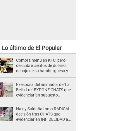
Lo último de El Popular
Compra menú en KFC, pero
descubre cientos de dólares
debajo de su hamburguesa y
toma impensada decisión
Exesposa del animador de 'La
Bella Luz' EXPONE CHATS que
evidenciarían supuesto
romance clandestino con Naldy
Saldaña, pese a tener pareja
Naldy Saldaña toma RADICAL
decisión tras CHATS que
evidenciarían INFIDELIDAD a
su novio con animador de 'La
Bella Luz': "Un día..."