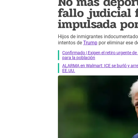
No más deport
fallo judicial
impulsada po
Hijos de inmigrantes indocumentado
intentos de
Trump
por eliminar ese d
Confirmado | Exigen el retiro urgente d
para la población
ALARMA en Walmart: ICE se burló y arres
EE.UU.