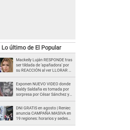
Lo último de El Popular
Mackeily Luján RESPONDE tras
ser tildada de 'apañadora' por
su REACCIÓN al ver LLORAR a
Naldy Saldaña tras acoso: "No
sabía la magnitud"
Exponen NUEVO VIDEO donde
Naldy Saldaña es tomada por
sorpresa por César Sánchez y
ella evidencia su REACCIÓN: Le
agarró la mano
DNI GRATIS en agosto | Reniec
anuncia CAMPAÑA MASIVA en
19 regiones: horarios y sedes
oficiales