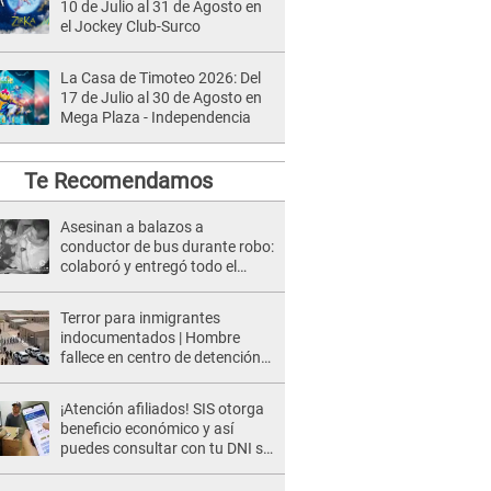
10 de Julio al 31 de Agosto en
el Jockey Club-Surco
La Casa de Timoteo 2026: Del
17 de Julio al 30 de Agosto en
Mega Plaza - Independencia
Te Recomendamos
Asesinan a balazos a
conductor de bus durante robo:
colaboró y entregó todo el
dinero
Terror para inmigrantes
indocumentados | Hombre
fallece en centro de detención
del ICE tras sufrir una
"emergencia médica"
¡Atención afiliados! SIS otorga
beneficio económico y así
puedes consultar con tu DNI si
te corresponde