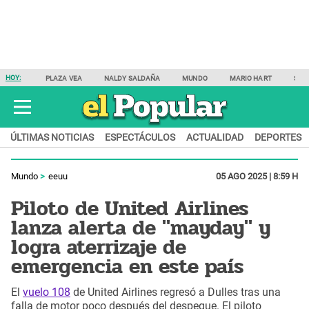
HOY:
PLAZA VEA
NALDY SALDAÑA
MUNDO
MARIO HART
SAM
ÚLTIMAS NOTICIAS
ESPECTÁCULOS
ACTUALIDAD
DEPORTES
Mundo
eeuu
05 AGO 2025 | 8:59 H
Piloto de United Airlines
lanza alerta de "mayday" y
logra aterrizaje de
emergencia en este país
El
vuelo 108
de United Airlines regresó a Dulles tras una
falla de motor poco después del despegue. El piloto