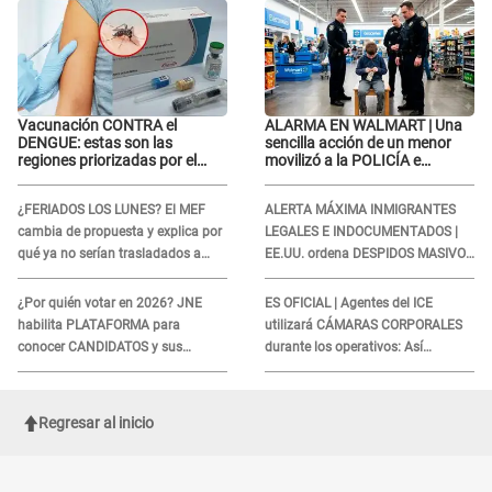
Vacunación CONTRA el
ALARMA EN WALMART | Una
DENGUE: estas son las
sencilla acción de un menor
regiones priorizadas por el
movilizó a la POLICÍA e
Minsa
iniciaron una investigación por
lo hallado: ¿Qué ocurrió?
¿FERIADOS LOS LUNES? El MEF
ALERTA MÁXIMA INMIGRANTES
cambia de propuesta y explica por
LEGALES E INDOCUMENTADOS |
qué ya no serían trasladados a
EE.UU. ordena DESPIDOS MASIVOS
viernes
y DEPORTACIONES a estos
extranjeros
¿Por quién votar en 2026? JNE
ES OFICIAL | Agentes del ICE
habilita PLATAFORMA para
utilizará CÁMARAS CORPORALES
conocer CANDIDATOS y sus
durante los operativos: Así
propuestas
afectará a inmigrantes
Regresar al inicio