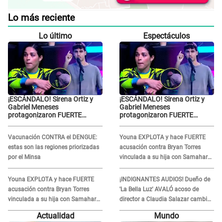
Lo más reciente
Lo último
Espectáculos
¡ESCÁNDALO! Sirena Ortiz y
¡ESCÁNDALO! Sirena Ortiz y
Gabriel Meneses
Gabriel Meneses
protagonizaron FUERTE
protagonizaron FUERTE
DISCUSIÓN en vivo en ‘Esto es
DISCUSIÓN en vivo en ‘Esto es
Guerra’: “Ya no quiero...”
Guerra’: “Ya no quiero...”
Vacunación CONTRA el DENGUE:
Youna EXPLOTA y hace FUERTE
estas son las regiones priorizadas
acusación contra Bryan Torres
por el Minsa
vinculada a su hija con Samahara
Lobatón: "Le volvió a..."
Youna EXPLOTA y hace FUERTE
¡INDIGNANTES AUDIOS! Dueño de
acusación contra Bryan Torres
'La Bella Luz' AVALÓ acoso de
vinculada a su hija con Samahara
director a Claudia Salazar cambio
Lobatón: "Le volvió a..."
de darle TEMAS musicales:
Actualidad
Mundo
"Depende..."