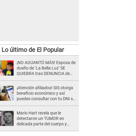
Lo último de El Popular
¡NO AGUANTÓ MÁS! Esposa de
dueño de ‘La Bella Luz’ SE
QUIEBRA tras DENUNCIA de
Héctor Boza y ARREMETE
contra Claudia Salazar
¡Atención afiliados! SIS otorga
beneficio económico y así
puedes consultar con tu DNI si
te corresponde
Mario Hart revela que le
detectaron un TUMOR en
delicada parte del cuerpo y
expone diagnóstico: "Dolores
muy fuertes..."