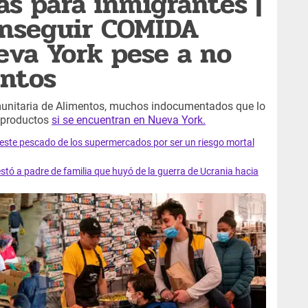
as para inmigrantes |
onseguir COMIDA
va York pese a no
ntos
unitaria de Alimentos, muchos indocumentados que lo
s productos
si se encuentran en Nueva York.
e este pescado de los supermercados por ser un riesgo mortal
tó a padre de familia que huyó de la guerra de Ucrania hacia