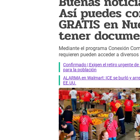
Buenas notici
Así puedes c
GRATIS en Nue
tener docume
Mediante el programa Conexión Com
requieren pueden acceder a diverso
Confirmado | Exigen el retiro urgente d
para la población
ALARMA en Walmart: ICE se burló y arres
EE.UU.