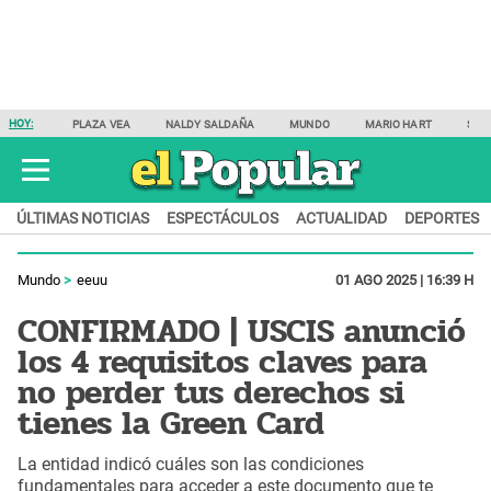
HOY:
PLAZA VEA
NALDY SALDAÑA
MUNDO
MARIO HART
SAM
ÚLTIMAS NOTICIAS
ESPECTÁCULOS
ACTUALIDAD
DEPORTES
Mundo
eeuu
01 AGO 2025 | 16:39 H
CONFIRMADO | USCIS anunció
los 4 requisitos claves para
no perder tus derechos si
tienes la Green Card
La entidad indicó cuáles son las condiciones
fundamentales para acceder a este documento que te