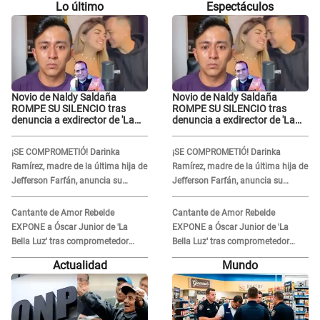
Lo último
Espectáculos
Novio de Naldy Saldaña
Novio de Naldy Saldaña
ROMPE SU SILENCIO tras
ROMPE SU SILENCIO tras
denuncia a exdirector de 'La
denuncia a exdirector de 'La
Bella Luz': "Me basta con que
Bella Luz': "Me basta con que
ella esté bien"
ella esté bien"
¡SE COMPROMETIÓ! Darinka
¡SE COMPROMETIÓ! Darinka
Ramírez, madre de la última hija de
Ramírez, madre de la última hija de
Jefferson Farfán, anuncia su
Jefferson Farfán, anuncia su
compromiso: "Sí, para siempre"
compromiso: "Sí, para siempre"
Cantante de Amor Rebelde
Cantante de Amor Rebelde
EXPONE a Óscar Junior de 'La
EXPONE a Óscar Junior de 'La
Bella Luz' tras comprometedor
Bella Luz' tras comprometedor
video y detalla DESAGRADABLE
video y detalla DESAGRADABLE
Actualidad
Mundo
momento: "Me hizo sentir
momento: "Me hizo sentir
incómoda"
incómoda"