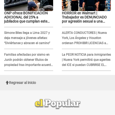
ONP ofrece BONIFICACIÓN
HORROR en Walmart |
ADICIONAL del 25% a
Trabajador es DENUNCIADO
jubilados que cumplan este
por agresión sexual a una
REQUISITO: revisa si accedes
cliente y su respuesta
aquí
INDIGNÓ A TODOS
Simone Biles llega a Lima 2027 y
ALERTA CONDUCTORES | Nueva
deja mensaje a jóvenes atletas:
York, Los Ángeles y Houston
“Diviértanse y abracen el camino”
ordenan PROHIBIR LICENCIAS a
quienes no presenten ESTE
DOCUMENTO
Familias afectadas por sismo en
La PEOR NOTICIA para inmigrantes
Junín podrán obtener títulos de
| Nueva York permitirá que agentes
propiedad tras importante acuerdo
del ICE si puedan CUBRIRSE EL
de Cofopri
ROSTRO
Regresar al inicio