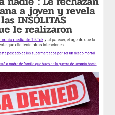
a nadie": Le rechazan
ana a joven y revela
 las INSÓLITAS
e le realizaron
timonio mediante TikTok
y al parecer, el agente que la
te que ella tenía otras intenciones.
e este pescado de los supermercados por ser un riesgo mortal
tó a padre de familia que huyó de la guerra de Ucrania hacia