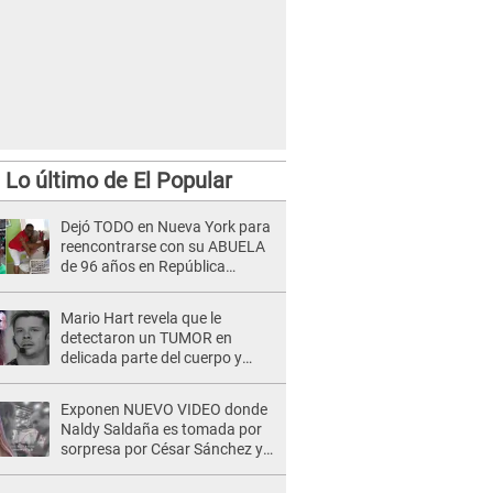
Lo último de El Popular
Dejó TODO en Nueva York para
reencontrarse con su ABUELA
de 96 años en República
Dominicana
Mario Hart revela que le
detectaron un TUMOR en
delicada parte del cuerpo y
expone diagnóstico: "Dolores
muy fuertes..."
Exponen NUEVO VIDEO donde
Naldy Saldaña es tomada por
sorpresa por César Sánchez y
ella evidencia su REACCIÓN: Le
agarró la mano