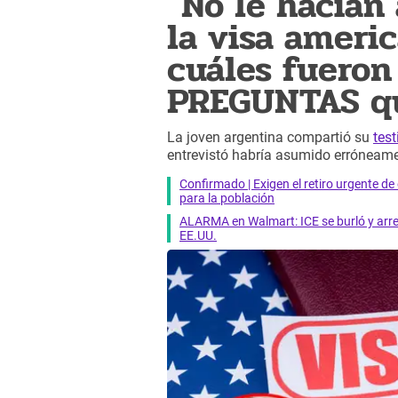
"No le hacían 
la visa americ
cuáles fueron
PREGUNTAS qu
La joven argentina compartió su
tes
entrevistó habría asumido erróneamen
Confirmado | Exigen el retiro urgente d
para la población
ALARMA en Walmart: ICE se burló y arres
EE.UU.