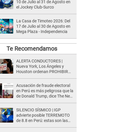
10 de Julio al 31 de Agosto en
el Jockey Club-Surco
La Casa de Timoteo 2026: Del
17 de Julio al 30 de Agosto en
Mega Plaza - Independencia
Te Recomendamos
ALERTA CONDUCTORES |
Nueva York, Los Ángeles y
Houston ordenan PROHIBIR
LICENCIAS a quienes no
presenten ESTE DOCUMENTO
Acusación de fraude electoral
en Perú es más peligrosa que la
de Donald Trump, dice The New
York Times
SILENCIO SÍSMICO | IGP
advierte posible TERREMOTO
de 8.8 en Perú: estas son las
zonas más expuestas