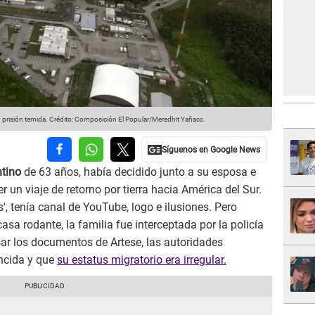
 prisión temida.
Crédito: Composición El Popular/Meredhit Yañacc.
ntino
de 63 años, había decidido junto a su esposa e
 un viaje de retorno por tierra hacia América del Sur.
, tenía canal de YouTube, logo e ilusiones. Pero
asa rodante, la familia fue interceptada por la policía
visar los documentos de Artese, las autoridades
encida y que
su estatus migratorio era irregular.