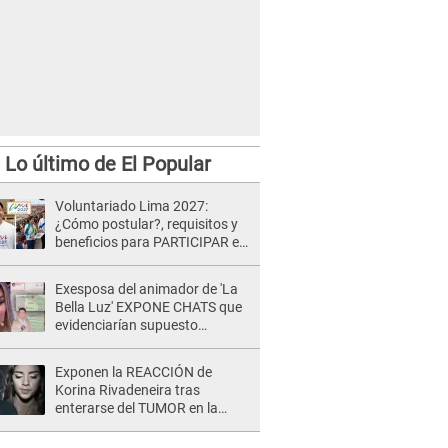
Lo último de El Popular
Voluntariado Lima 2027:
¿Cómo postular?, requisitos y
beneficios para PARTICIPAR en
los Juegos Panamericanos
Exesposa del animador de 'La
Bella Luz' EXPONE CHATS que
evidenciarían supuesto
romance clandestino con Naldy
Saldaña, pese a tener pareja
Exponen la REACCIÓN de
Korina Rivadeneira tras
enterarse del TUMOR en la
cabeza de Mario Hart: "Ella
estaba muy..."