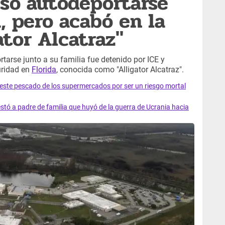
so autodeportarse
, pero acabó en la
ator Alcatraz"
tarse junto a su familia fue detenido por ICE y
uridad en
Florida
, conocida como "Alligator Alcatraz".
e este pescado de los supermercados por ser un riesgo mortal
tó a padre de familia que huyó de la guerra de Ucrania hacia