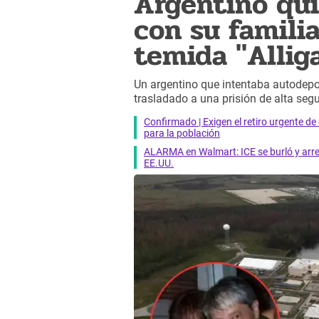
Argentino qui
con su familia
temida "Allig
Un argentino que intentaba autodepor
trasladado a una prisión de alta seg
Confirmado | Exigen el retiro urgente d
para la población
ALARMA en Walmart: ICE se burló y arres
EE.UU.