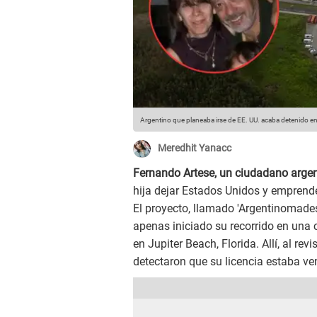
Argentino que planeaba irse de EE. UU. acaba detenido en
Meredhit Yanacc
Fernando Artese, un ciudadano arge
hija dejar Estados Unidos y emprender
El proyecto, llamado 'Argentinomades'
apenas iniciado su recorrido en una c
en Jupiter Beach, Florida. Allí, al re
detectaron que su licencia estaba v