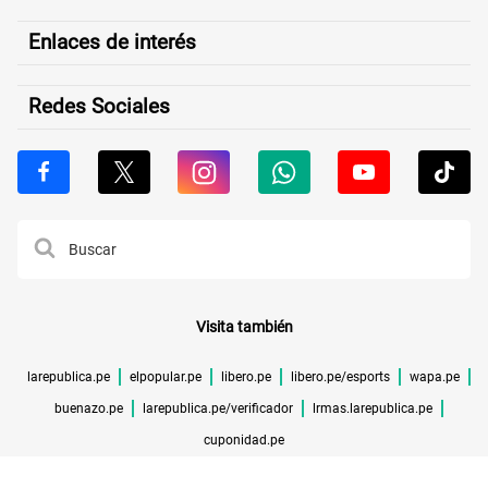
Enlaces de interés
Redes Sociales
Visita también
larepublica.pe
elpopular.pe
libero.pe
libero.pe/esports
wapa.pe
buenazo.pe
larepublica.pe/verificador
lrmas.larepublica.pe
cuponidad.pe
©TODOS LOS DERECHOS RESERVADOS -
2026