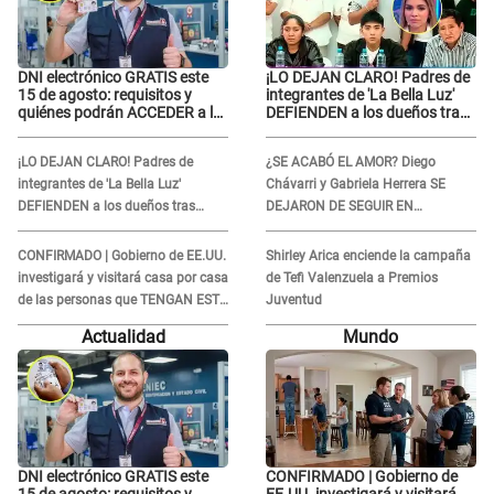
DNI electrónico GRATIS este
¡LO DEJAN CLARO! Padres de
15 de agosto: requisitos y
integrantes de 'La Bella Luz'
quiénes podrán ACCEDER a la
DEFIENDEN a los dueños tras
campaña
denuncia: “Nunca vimos
nada...”
¡LO DEJAN CLARO! Padres de
¿SE ACABÓ EL AMOR? Diego
integrantes de 'La Bella Luz'
Chávarri y Gabriela Herrera SE
DEFIENDEN a los dueños tras
DEJARON DE SEGUIR EN
denuncia: “Nunca vimos nada...”
INSTAGRAM y él ANUNCIÓ SU
RENUNCIA A SU PODCAST
CONFIRMADO | Gobierno de EE.UU.
Shirley Arica enciende la campaña
investigará y visitará casa por casa
de Tefi Valenzuela a Premios
de las personas que TENGAN ESTE
Juventud
TRABAJO
Actualidad
Mundo
DNI electrónico GRATIS este
CONFIRMADO | Gobierno de
15 de agosto: requisitos y
EE.UU. investigará y visitará