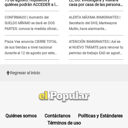
quiénes podrán ACCEDER a la
casa por casa de las personas
campaña
que TENGAN ESTE TRABAJO
CONFIRMADO | Aumento del
ALERTA MÁXIMA INMIGRANTES |
SUELDO MÍNIMO se dará en DOS
Secretario del DHS, Markwayne
PARTES: conoce la medida oficial
Mullin, hace alarmante
del Ministerio de Economía
declaración: "Ahora vamos por
ellos"
Plaza Vea anuncia CIERRE TOTAL
ATENCIÓN INMIGRANTES | Así es
de sus tiendas a nivel nacional
el NUEVO TRÁMITE para renovar tu
durante el 12 de agosto por este
permiso de trabajo EAD en agosto
MOTIVO
del 2026
Regresar al inicio
Quiénes somos
Contáctanos
Políticas y Estándares
Términos de uso