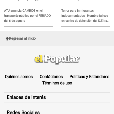
MORTAL para consumidores: ¿Cuál
es?
ATU anuncia CAMBIOS en el
Terror para inmigrantes
transporte público por el FERIADO
indocumentados | Hombre fallece
del 6 de agosto
en centro de detención del ICE tras
sufrir una "emergencia médica"
Regresar al inicio
Quiénes somos
Contáctanos
Políticas y Estándares
Términos de uso
Enlaces de interés
Redes Sociales