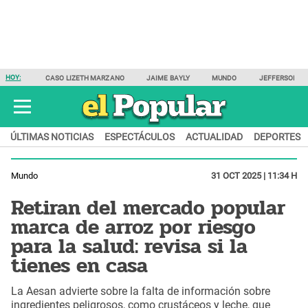
HOY:
CASO LIZETH MARZANO
JAIME BAYLY
MUNDO
JEFFERSON F
ÚLTIMAS NOTICIAS
ESPECTÁCULOS
ACTUALIDAD
DEPORTES
Mundo
31 OCT 2025 | 11:34 H
Retiran del mercado popular
marca de arroz por riesgo
para la salud: revisa si la
tienes en casa
La Aesan advierte sobre la falta de información sobre
ingredientes peligrosos, como crustáceos y leche, que