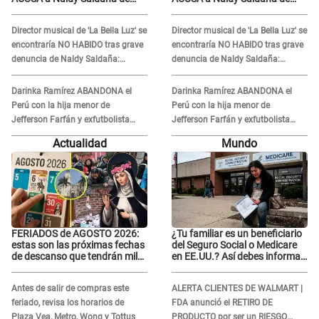
tener una relación con él y
tener una relación con él y
otros integrantes
otros integrantes
Director musical de 'La Bella Luz' se
Director musical de 'La Bella Luz' se
encontraría NO HABIDO tras grave
encontraría NO HABIDO tras grave
denuncia de Naldy Saldaña:
denuncia de Naldy Saldaña:
¿Dónde está César Sánchez?
¿Dónde está César Sánchez?
Darinka Ramírez ABANDONA el
Darinka Ramírez ABANDONA el
Perú con la hija menor de
Perú con la hija menor de
Jefferson Farfán y exfutbolista
Jefferson Farfán y exfutbolista
REACCIONA: "A ti que..."
REACCIONA: "A ti que..."
Actualidad
Mundo
FERIADOS de AGOSTO 2026:
¿Tu familiar es un beneficiario
estas son las próximas fechas
del Seguro Social o Medicare
de descanso que tendrán miles
en EE.UU.? Así debes informar
de peruanos
sobre su muerte para EVITAR
COBROS
Antes de salir de compras este
ALERTA CLIENTES DE WALMART |
feriado, revisa los horarios de
FDA anunció el RETIRO DE
Plaza Vea, Metro, Wong y Tottus
PRODUCTO por ser un RIESGO