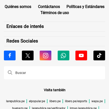
Quiénes somos
Contáctanos
Políticas y Estándares
Términos de uso
Enlaces de interés
Redes Sociales
Visita también
larepublica.pe
elpopular.pe
libero.pe
libero.pe/esports
wapa.pe
buenazo.pe
larepublica.pe/verificador
lrmas.larepublica.pe