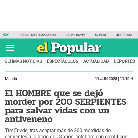
HOY:
CASO LIZETH MARZANO
JAIME BAYLY
MUNDO
JEFFERSON F
ÚLTIMAS NOTICIAS
ESPECTÁCULOS
ACTUALIDAD
DEPORTES
Mundo
11 JUN 2025 | 11:10 H
El HOMBRE que se dejó
morder por 200 SERPIENTES
para salvar vidas con un
antiveneno
Tim Friede, tras aceptar más de 200 mordidas de
serpientes a lo largo de 18 años, colaboró con científicos