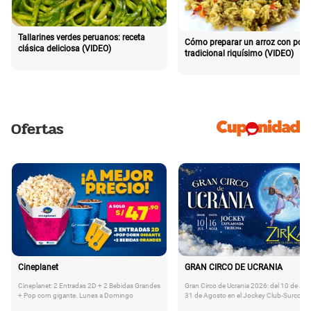
Tallarines verdes peruanos: receta
Cómo preparar un arroz con poll
clásica deliciosa (VIDEO)
tradicional riquísimo (VIDEO)
Ofertas
Cineplanet
GRAN CIRCO DE UCRANIA
Cineplanet: 2 Entradas 2D + 2 Bebidas Grandes
Gran Circo de Ucrania 2026: del 10 de Juli
+ Pop corn gigante. Lunes a Domingo
31 de Agosto en el Jockey Club-Surco