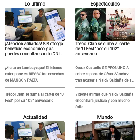
Lo último
Espectáculos
¡Atención afiliados! SIS otorga
Trébol Clan se suma al cartel
beneficio económico y así
de "U Fest" por su 102°
puedes consultar con tu DNI si
aniversario
te corresponde
¡Alerta en Lambayeque! El intenso
Óscar Custodio SE PRONUNCIA
calor pone en RIESGO las cosechas
sobre esposa de César Sánchez
de MANGO y PALTA
tras acusar a Naldy Saldaña de ser
PAREJA del músico: "Lo dejo en
manos de la justicia"
Trébol Clan se suma al cartel de "U
Vidente afirma que Naldy Saldaña
Fest" por su 102° aniversario
encontrará justicia y con mucho
éxito
Actualidad
Mundo