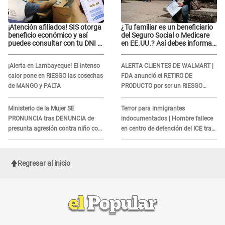
¡Atención afiliados! SIS otorga
¿Tu familiar es un beneficiario
beneficio económico y así
del Seguro Social o Medicare
puedes consultar con tu DNI si
en EE.UU.? Así debes informar
te corresponde
sobre su muerte para EVITAR
COBROS
¡Alerta en Lambayeque! El intenso
ALERTA CLIENTES DE WALMART |
calor pone en RIESGO las cosechas
FDA anunció el RETIRO DE
de MANGO y PALTA
PRODUCTO por ser un RIESGO
MORTAL para consumidores: ¿Cuál
es?
Ministerio de la Mujer SE
Terror para inmigrantes
PRONUNCIA tras DENUNCIA de
indocumentados | Hombre fallece
presunta agresión contra niño con
en centro de detención del ICE tras
autismo en Surco
sufrir una "emergencia médica"
Regresar al inicio