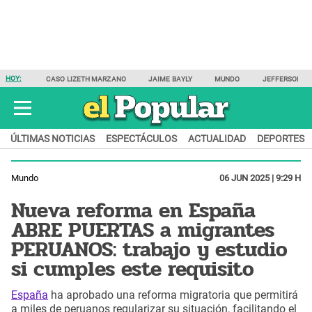
HOY:
CASO LIZETH MARZANO
JAIME BAYLY
MUNDO
JEFFERSON F
ÚLTIMAS NOTICIAS
ESPECTÁCULOS
ACTUALIDAD
DEPORTES
Mundo
06 JUN 2025 | 9:29 H
Nueva reforma en España
ABRE PUERTAS a migrantes
PERUANOS: trabajo y estudio
si cumples este requisito
España
ha aprobado una reforma migratoria que permitirá
a miles de peruanos regularizar su situación, facilitando el