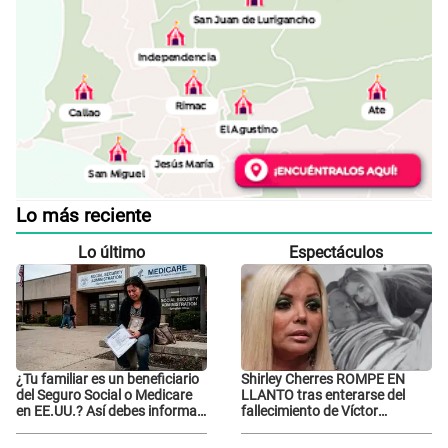
Lo más reciente
Lo último
Espectáculos
¿Tu familiar es un beneficiario
Shirley Cherres ROMPE EN
del Seguro Social o Medicare
LLANTO tras enterarse del
en EE.UU.? Así debes informar
fallecimiento de Víctor
sobre su muerte para EVITAR
Angobaldo y deja
COBROS
DESGARRADOR mensaje: "Mi