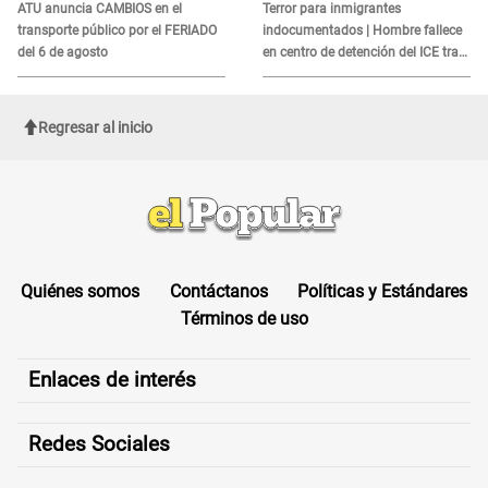
es?
ATU anuncia CAMBIOS en el
Terror para inmigrantes
transporte público por el FERIADO
indocumentados | Hombre fallece
del 6 de agosto
en centro de detención del ICE tras
sufrir una "emergencia médica"
Regresar al inicio
Quiénes somos
Contáctanos
Políticas y Estándares
Términos de uso
Enlaces de interés
Redes Sociales