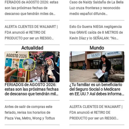
FERIADOS de AGOSTO 2026: estas
Caso de Naldy Saldaña de La Bella
corazón está roto..."
son las próximas fechas de
Luz cruza fronteras y reconocido
descanso que tendrán miles de
medio español difunde
peruanos
INDIGNANTE video: "Un hombre
semicalvo que le dobla la edad"
ALERTA CLIENTES DE WALMART |
Esto Es Guerra NIEGA negligencia
FDA anunció el RETIRO DE
tras GRAVE caída de 8 METROS de
PRODUCTO por ser un RIESGO
Kevin Díaz y lo SEÑALAN: "No
MORTAL para consumidores: ¿Cuál
adoptó la postura correcta"
Actualidad
Mundo
es?
FERIADOS de AGOSTO 2026:
¿Tu familiar es un beneficiario
estas son las próximas fechas
del Seguro Social o Medicare
de descanso que tendrán miles
en EE.UU.? Así debes informar
de peruanos
sobre su muerte para EVITAR
COBROS
Antes de salir de compras este
ALERTA CLIENTES DE WALMART |
feriado, revisa los horarios de
FDA anunció el RETIRO DE
Plaza Vea, Metro, Wong y Tottus
PRODUCTO por ser un RIESGO
MORTAL para consumidores: ¿Cuál