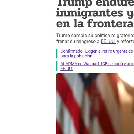
Trump endure
inmigrantes y
en la frontera
Trump cambia su política migratoria:
frenar su reingreso a
EE. UU.
y reforza
Confirmado | Exigen el retiro urgente d
para la población
ALARMA en Walmart: ICE se burló y arres
EE.UU.