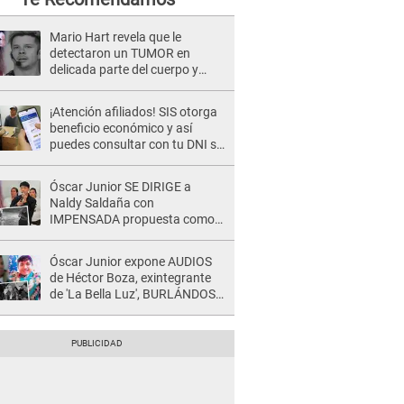
Mario Hart revela que le
detectaron un TUMOR en
delicada parte del cuerpo y
expone diagnóstico: "Dolores
muy fuertes..."
¡Atención afiliados! SIS otorga
beneficio económico y así
puedes consultar con tu DNI si
te corresponde
Óscar Junior SE DIRIGE a
Naldy Saldaña con
IMPENSADA propuesta como
nuevo líder de 'La Bella Luz' tras
denuncia: "Otro tipo de ley..."
Óscar Junior expone AUDIOS
de Héctor Boza, exintegrante
de 'La Bella Luz', BURLÁNDOSE
de Anely Dávila tras acusarlo
de maltrato: "Grábame..."