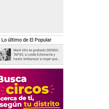
Lo último de El Popular
Mark Vito es grabado SIENDO
'INFIEL' a Leslie Echevarría y
hasta 'embaraza' a mujer que
sería su AMANTE: "¡Eres un
desgraciado! "