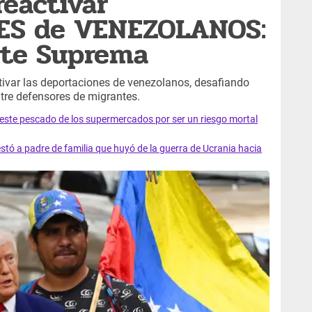
eactivar
ES de VENEZOLANOS:
rte Suprema
tivar las deportaciones de venezolanos, desafiando
tre defensores de migrantes.
e este pescado de los supermercados por ser un riesgo mortal
tó a padre de familia que huyó de la guerra de Ucrania hacia