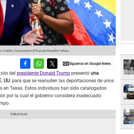
s.
Crédito: Composición El Popular/Meredhit Yañacc.
ción del
presidente Donald Trump
presentó
una
E. UU.
para que se reanuden las deportaciones de unos
 en Texas. Estos individuos han sido catalogados
ón por la cual el gobierno considera inadecuado
empo.