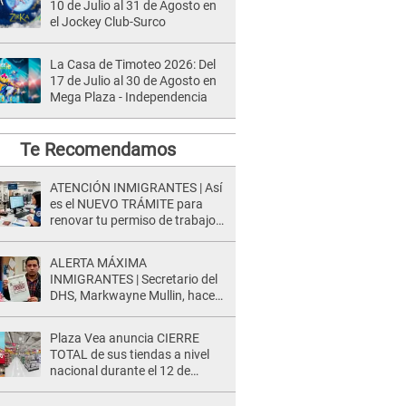
10 de Julio al 31 de Agosto en
el Jockey Club-Surco
La Casa de Timoteo 2026: Del
17 de Julio al 30 de Agosto en
Mega Plaza - Independencia
Te Recomendamos
ATENCIÓN INMIGRANTES | Así
es el NUEVO TRÁMITE para
renovar tu permiso de trabajo
EAD en agosto del 2026
ALERTA MÁXIMA
INMIGRANTES | Secretario del
DHS, Markwayne Mullin, hace
alarmante declaración: "Ahora
vamos por ellos"
Plaza Vea anuncia CIERRE
TOTAL de sus tiendas a nivel
nacional durante el 12 de
agosto por este MOTIVO