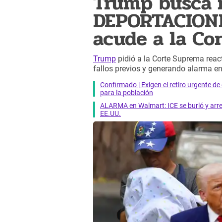
Trump busca r
DEPORTACION
acude a la Co
Trump
pidió a la Corte Suprema reac
fallos previos y generando alarma en
Confirmado | Exigen el retiro urgente d
para la población
ALARMA en Walmart: ICE se burló y arres
EE.UU.