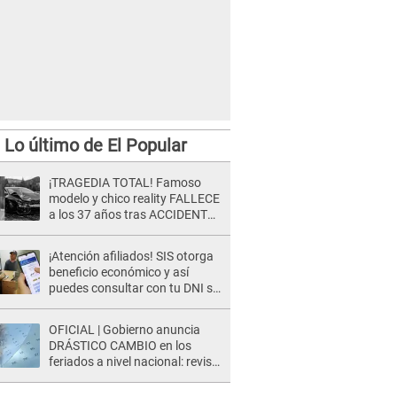
Lo último de El Popular
¡TRAGEDIA TOTAL! Famoso
modelo y chico reality FALLECE
a los 37 años tras ACCIDENTE
durante la grabación de un
comercial
¡Atención afiliados! SIS otorga
beneficio económico y así
puedes consultar con tu DNI si
te corresponde
OFICIAL | Gobierno anuncia
DRÁSTICO CAMBIO en los
feriados a nivel nacional: revisa
como quedarán los DÍAS
LIBRES