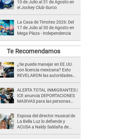
10 de Julio al 31 de Agosto en
el Jockey Club-Surco
La Casa de Timoteo 2026: Del
17 de Julio al 30 de Agosto en
Mega Plaza - Independencia
Te Recomendamos
¿Se puede manejar en EE.UU.
con licencia mexicana? Esto
REVELARON las autoridades
cuando viajas por turismo
ALERTA TOTAL INMIGRANTES |
ICE anuncia DEPORTACIONES
MASIVAS para las personas
que ingresaron a EE.UU. con
esta visa
Esposa del director musical de
La Bella Luz lo defiende y
ACUSA a Naldy Saldaña de
tener una relación con él y
otros integrantes