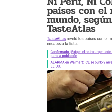
Ni Perú, Ni Co
países con el
mundo, según
TasteAtlas
TasteAtlas
reveló los países con el 
encabeza la lista.
Confirmado | Exigen el retiro urgente d
para la población
ALARMA en Walmart: ICE se burló y arres
EE.UU.