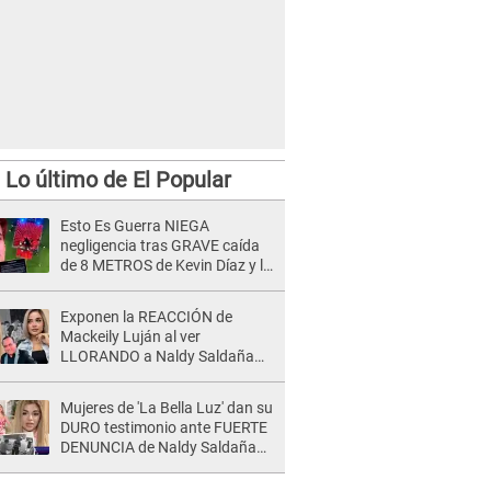
Lo último de El Popular
Esto Es Guerra NIEGA
negligencia tras GRAVE caída
de 8 METROS de Kevin Díaz y lo
SEÑALAN: "No adoptó la
postura correcta"
Exponen la REACCIÓN de
Mackeily Luján al ver
LLORANDO a Naldy Saldaña
tras AGRESIÓN de director de
'La Bella Luz': Esto hizo
Mujeres de 'La Bella Luz' dan su
DURO testimonio ante FUERTE
DENUNCIA de Naldy Saldaña
contra director: "Cualquier
acusación de apañamiento..."