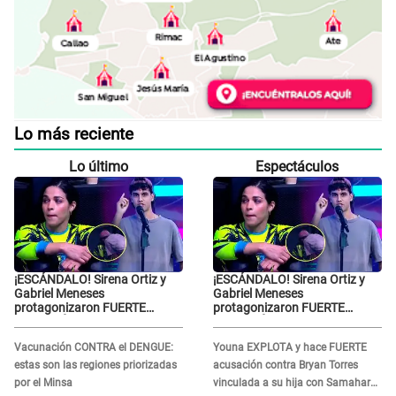
Lo más reciente
Lo último
Espectáculos
¡ESCÁNDALO! Sirena Ortiz y
¡ESCÁNDALO! Sirena Ortiz y
Gabriel Meneses
Gabriel Meneses
protagonizaron FUERTE
protagonizaron FUERTE
DISCUSIÓN en vivo en ‘Esto es
DISCUSIÓN en vivo en ‘Esto es
Guerra’: “Ya no quiero...”
Guerra’: “Ya no quiero...”
Vacunación CONTRA el DENGUE:
Youna EXPLOTA y hace FUERTE
estas son las regiones priorizadas
acusación contra Bryan Torres
por el Minsa
vinculada a su hija con Samahara