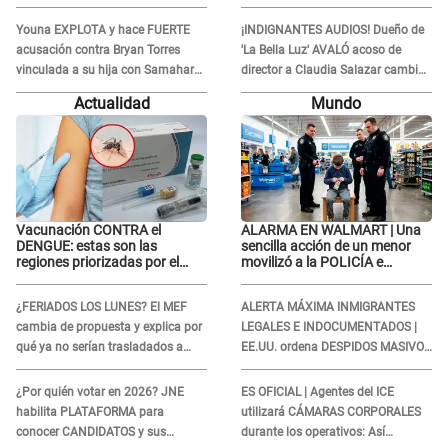
Lobatón: "Le volvió a..."
Youna EXPLOTA y hace FUERTE
¡INDIGNANTES AUDIOS! Dueño de
acusación contra Bryan Torres
'La Bella Luz' AVALÓ acoso de
vinculada a su hija con Samahara
director a Claudia Salazar cambio
Lobatón: "Le volvió a..."
de darle TEMAS musicales:
Actualidad
Mundo
"Depende..."
Vacunación CONTRA el
ALARMA EN WALMART | Una
DENGUE: estas son las
sencilla acción de un menor
regiones priorizadas por el
movilizó a la POLICÍA e
Minsa
iniciaron una investigación por
lo hallado: ¿Qué ocurrió?
¿FERIADOS LOS LUNES? El MEF
ALERTA MÁXIMA INMIGRANTES
cambia de propuesta y explica por
LEGALES E INDOCUMENTADOS |
qué ya no serían trasladados a
EE.UU. ordena DESPIDOS MASIVOS
viernes
y DEPORTACIONES a estos
extranjeros
¿Por quién votar en 2026? JNE
ES OFICIAL | Agentes del ICE
habilita PLATAFORMA para
utilizará CÁMARAS CORPORALES
conocer CANDIDATOS y sus
durante los operativos: Así