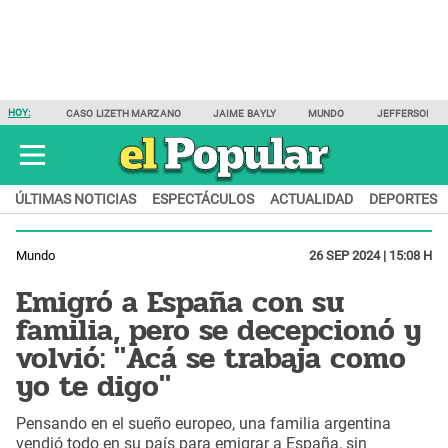
HOY:
CASO LIZETH MARZANO
JAIME BAYLY
MUNDO
JEFFERSON F
ÚLTIMAS NOTICIAS
ESPECTÁCULOS
ACTUALIDAD
DEPORTES
Mundo
26 SEP 2024 | 15:08 H
Emigró a España con su
familia, pero se decepcionó y
volvió: "Acá se trabaja como
yo te digo"
Pensando en el sueño europeo, una familia argentina
vendió todo en su país para emigrar a España, sin