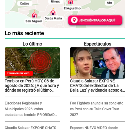
Lo más reciente
Lo último
Espectáculos
Temblor en Perú HOY, 06 de
Claudia Salazar EXPONE
agosto de 2026: ¿A qué hora y
CHATS del exdirector de 'La
dónde se registró el último
Bella Luz' y evidencia acoso e
sismo, según IGP?
insistencia: "Vas a estar
conmigo, no pasa nada"
Elecciones Regionales y
Foo Fighters anuncia su concierto
Municipales 2026: estos
en Perú con su Take Cover Tour
ciudadanos tendrán PRIORIDAD
2027
para votar el 4 de octubre
Claudia Salazar EXPONE CHATS
Exponen NUEVO VIDEO donde