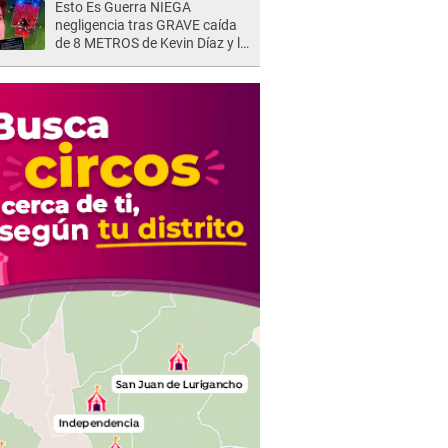
Esto Es Guerra NIEGA
negligencia tras GRAVE caída
de 8 METROS de Kevin Díaz y lo
SEÑALAN: "No adoptó la
postura correcta"