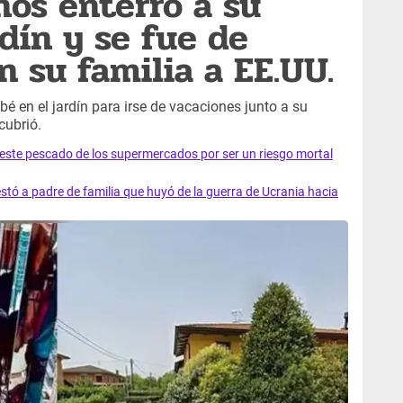
ños enterró a su
dín y se fue de
 su familia a EE.UU.
é en el jardín para irse de vacaciones junto a su
cubrió.
e este pescado de los supermercados por ser un riesgo mortal
tó a padre de familia que huyó de la guerra de Ucrania hacia