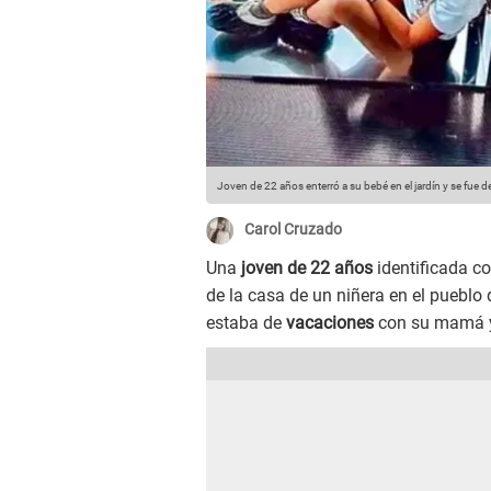
Joven de 22 años enterró a su bebé en el jardín y se fue d
Carol Cruzado
Una
joven de 22 años
identificada c
de la casa de un niñera en el pueblo
estaba de
vacaciones
con su mamá y