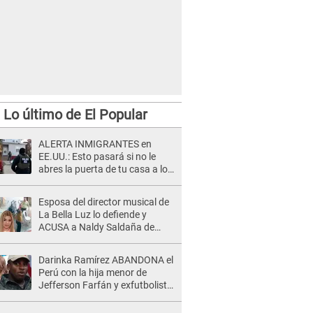
Lo último de El Popular
ALERTA INMIGRANTES en
EE.UU.: Esto pasará si no le
abres la puerta de tu casa a los
oficiales del ICE
Esposa del director musical de
La Bella Luz lo defiende y
ACUSA a Naldy Saldaña de
tener una relación con él y
otros integrantes
Darinka Ramírez ABANDONA el
Perú con la hija menor de
Jefferson Farfán y exfutbolista
REACCIONA: "A ti que..."