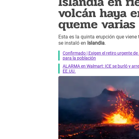
Islandia en r
volcán haya e
queme varias 
Esta es la quinta erupción que viene 
se instaló en
Islandia
.
Confirmado | Exigen el retiro urgente d
para la población
ALARMA en Walmart: ICE se burló y arres
EE.UU.