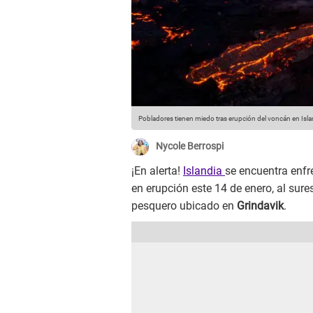
Pobladores tienen miedo tras erupción del voncán en Isla
Nycole Berrospi
¡En alerta!
Islandia
se encuentra enf
en erupción este 14 de enero, al sur
pesquero ubicado en
Grindavik
.