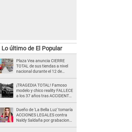
Lo último de El Popular
Plaza Vea anuncia CIERRE
TOTAL de sus tiendas a nivel
nacional durante el 12 de
agosto por este MOTIVO
¡TRAGEDIA TOTAL! Famoso
modelo y chico reality FALLECE
a los 37 años tras ACCIDENTE
durante la grabación de un
comercial
Dueño de 'La Bella Luz' tomaría
ACCIONES LEGALES contra
Naldy Saldaña por grabaciones
en su casa: "Lo determinará la
justicia"