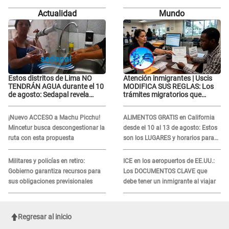
verdad siempre se sabe"
verdad siempre se sabe"
Actualidad
Mundo
Estos distritos de Lima NO
Atención inmigrantes | Uscis
TENDRÁN AGUA durante el 10
MODIFICA SUS REGLAS: Los
de agosto: Sedapal revela
trámites migratorios que
horarios oficiales
podrían necesitar tu prueba de
ADN
¡Nuevo ACCESO a Machu Picchu!
ALIMENTOS GRATIS en California
Mincetur busca descongestionar la
desde el 10 al 13 de agosto: Estos
ruta con esta propuesta
son los LUGARES y horarios para
recibir la ayuda
Militares y policías en retiro:
ICE en los aeropuertos de EE.UU.:
Gobierno garantiza recursos para
Los DOCUMENTOS CLAVE que
sus obligaciones previsionales
debe tener un inmigrante al viajar
Regresar al inicio