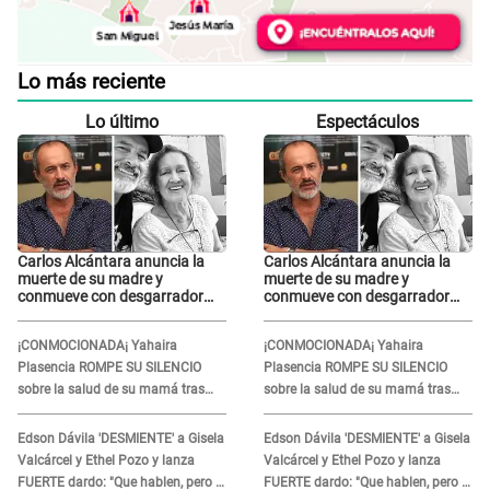
Lo más reciente
Lo último
Espectáculos
Carlos Alcántara anuncia la
Carlos Alcántara anuncia la
muerte de su madre y
muerte de su madre y
conmueve con desgarrador
conmueve con desgarrador
mensaje: “Fuiste una gran
mensaje: “Fuiste una gran
mujer”
mujer”
¡CONMOCIONADA¡ Yahaira
¡CONMOCIONADA¡ Yahaira
Plasencia ROMPE SU SILENCIO
Plasencia ROMPE SU SILENCIO
sobre la salud de su mamá tras
sobre la salud de su mamá tras
APARECER en centro oncológico:
APARECER en centro oncológico:
“La oración tiene poder”
“La oración tiene poder”
Edson Dávila 'DESMIENTE' a Gisela
Edson Dávila 'DESMIENTE' a Gisela
Valcárcel y Ethel Pozo y lanza
Valcárcel y Ethel Pozo y lanza
FUERTE dardo: "Que hablen, pero la
FUERTE dardo: "Que hablen, pero la