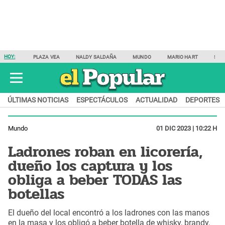
HOY:
PLAZA VEA
NALDY SALDAÑA
MUNDO
MARIO HART
SAM
ÚLTIMAS NOTICIAS
ESPECTÁCULOS
ACTUALIDAD
DEPORTES
Mundo
01 DIC 2023 | 10:22 H
Ladrones roban en licorería,
dueño los captura y los
obliga a beber TODAS las
botellas
El dueño del local encontró a los ladrones con las manos
en la masa y los obligó a beber botella de whisky, brandy,