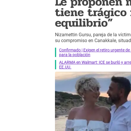
Le proponen m
tiene trágico 
equilibrio”
Nizamettin Gursu, pareja de la víctim
su compromiso en Canakkale, situad
Confirmado | Exigen el retiro urgente d
para la población
ALARMA en Walmart: ICE se burló y arres
EE.UU.