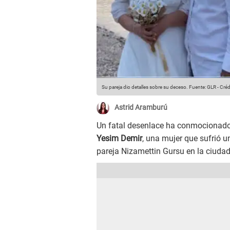
Su pareja dio detalles sobre su deceso.
Fuente: GLR
-
Créd
Astrid Aramburú
Un fatal desenlace ha conmocionado 
Yesim Demir
, una mujer que sufrió 
pareja Nizamettin Gursu en la ciuda