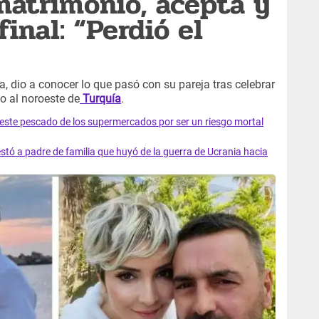
atrimonio, acepta y
final: “Perdió el
a, dio a conocer lo que pasó con su pareja tras celebrar
o al noroeste de
Turquía
.
e este pescado de los supermercados por ser un riesgo mortal
tó a padre de familia que huyó de la guerra de Ucrania hacia