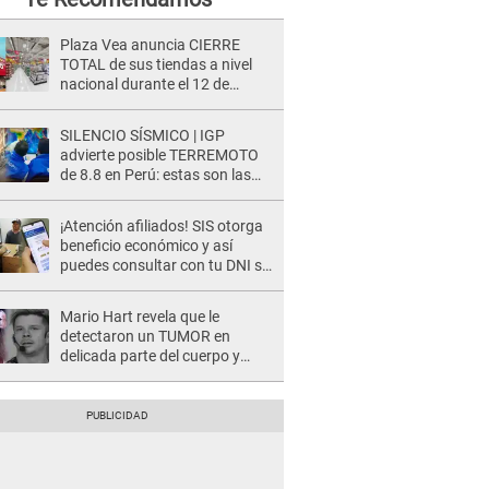
Plaza Vea anuncia CIERRE
TOTAL de sus tiendas a nivel
nacional durante el 12 de
agosto por este MOTIVO
SILENCIO SÍSMICO | IGP
advierte posible TERREMOTO
de 8.8 en Perú: estas son las
zonas más expuestas
¡Atención afiliados! SIS otorga
beneficio económico y así
puedes consultar con tu DNI si
te corresponde
Mario Hart revela que le
detectaron un TUMOR en
delicada parte del cuerpo y
expone diagnóstico: "Dolores
muy fuertes..."