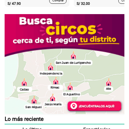
Comprar
Comp
S/
47.90
S/
32.00
Lo más reciente