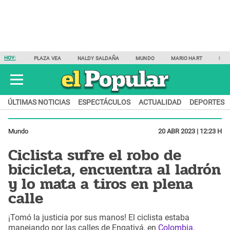
HOY:
PLAZA VEA
NALDY SALDAÑA
MUNDO
MARIO HART
SAM
ÚLTIMAS NOTICIAS
ESPECTÁCULOS
ACTUALIDAD
DEPORTES
Mundo
20 ABR 2023 | 12:23 H
Ciclista sufre el robo de
bicicleta, encuentra al ladrón
y lo mata a tiros en plena
calle
¡Tomó la justicia por sus manos! El ciclista estaba
manejando por las calles de Engativá, en
Colombia
,