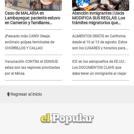
Caso de MALARIA en
Atención inmigrantes | Uscis
Lambayeque: paciente estuvo
MODIFICA SUS REGLAS: Los
en Camerún y familiares
trámites migratorios que
denuncian demora en
podrían necesitar tu prueba de
tratamiento
ADN
¡Pescado más CARO! Oleaje
ALIMENTOS GRATIS en California
anómalo golpea terminales de
desde el 10 al 13 de agosto: Estos
CHORRILLOS Y CALLAO
son los LUGARES y horarios para
recibir la ayuda
Vacunación CONTRA el DENGUE:
ICE en los aeropuertos de EE.UU.:
estas son las regiones priorizadas
Los DOCUMENTOS CLAVE que
por el Minsa
debe tener un inmigrante al viajar
Regresar al inicio