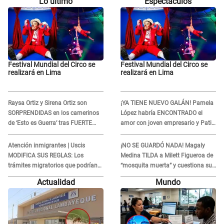
Lo último
Espectáculos
Festival Mundial del Circo se
Festival Mundial del Circo se
realizará en Lima
realizará en Lima
Raysa Ortiz y Sirena Ortiz son
¡YA TIENE NUEVO GALÁN! Pamela
SORPRENDIDAS en los camerinos
López habría ENCONTRADO el
de ‘Esto es Guerra’ tras FUERTE
amor con joven empresario y Pati
ENFRENTAMIENTO con Gabriel
Lorena la ECHA en VIVO
Moisés: “Gracias”
Atención inmigrantes | Uscis
¡NO SE GUARDÓ NADA! Magaly
MODIFICA SUS REGLAS: Los
Medina TILDA a Milett Figueroa de
trámites migratorios que podrían
“mosquita muerta” y cuestiona su
necesitar tu prueba de ADN
RECONCILIACIÓN con Marcelo
Actualidad
Mundo
Tinelli en TV argentina