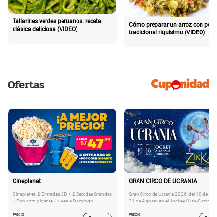
Tallarines verdes peruanos: receta
Cómo preparar un arroz con poll
clásica deliciosa (VIDEO)
tradicional riquísimo (VIDEO)
Ofertas
Cineplanet
GRAN CIRCO DE UCRANIA
Cineplanet: 2 Entradas 2D + 2 Bebidas Grandes
Gran Circo de Ucrania 2026: del 10 de Juli
+ Pop corn gigante. Lunes a Domingo
31 de Agosto en el Jockey Club-Surco
PRECIO
PRECIO