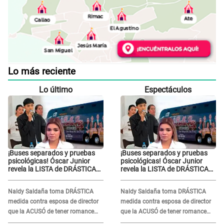
Lo más reciente
Lo último
Espectáculos
¡Buses separados y pruebas
¡Buses separados y pruebas
psicológicas! Óscar Junior
psicológicas! Óscar Junior
revela la LISTA de DRÁSTICAS
revela la LISTA de DRÁSTICAS
medidas para prevenir acoso
medidas para prevenir acoso
en 'La Bella Luz' tras caso
en 'La Bella Luz' tras caso
Naldy Saldaña toma DRÁSTICA
Naldy Saldaña toma DRÁSTICA
Naldy Saldaña
Naldy Saldaña
medida contra esposa de director
medida contra esposa de director
que la ACUSÓ de tener romance
que la ACUSÓ de tener romance
con él: "Muy triste..."
con él: "Muy triste..."