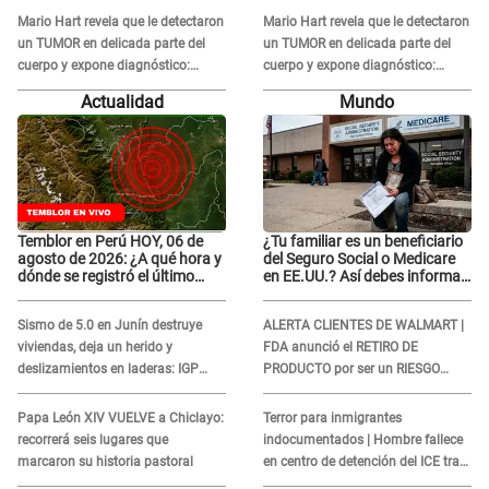
Mario Hart revela que le detectaron
Mario Hart revela que le detectaron
un TUMOR en delicada parte del
un TUMOR en delicada parte del
cuerpo y expone diagnóstico:
cuerpo y expone diagnóstico:
"Dolores muy fuertes..."
"Dolores muy fuertes..."
Actualidad
Mundo
Temblor en Perú HOY, 06 de
¿Tu familiar es un beneficiario
agosto de 2026: ¿A qué hora y
del Seguro Social o Medicare
dónde se registró el último
en EE.UU.? Así debes informar
sismo, según IGP?
sobre su muerte para EVITAR
COBROS
Sismo de 5.0 en Junín destruye
ALERTA CLIENTES DE WALMART |
viviendas, deja un herido y
FDA anunció el RETIRO DE
deslizamientos en laderas: IGP
PRODUCTO por ser un RIESGO
alerta sobre posibles réplicas
MORTAL para consumidores: ¿Cuál
es?
Papa León XIV VUELVE a Chiclayo:
Terror para inmigrantes
recorrerá seis lugares que
indocumentados | Hombre fallece
marcaron su historia pastoral
en centro de detención del ICE tras
sufrir una "emergencia médica"