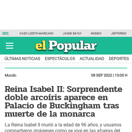
HOY:
CASO LIZETH MARZANO
JAIME BAYLY
MUNDO
JEFFERSON F
ÚLTIMAS NOTICIAS
ESPECTÁCULOS
ACTUALIDAD
DEPORTES
Mundo
08 SEP 2022 | 13:05 H
Reina Isabel II: Sorprendente
doble arcoíris aparece en
Palacio de Buckingham tras
muerte de la monarca
La Reina Isabel II murió a la edad de 96 años, y usuarios
compartieron imágenes como se vive en las afueras del