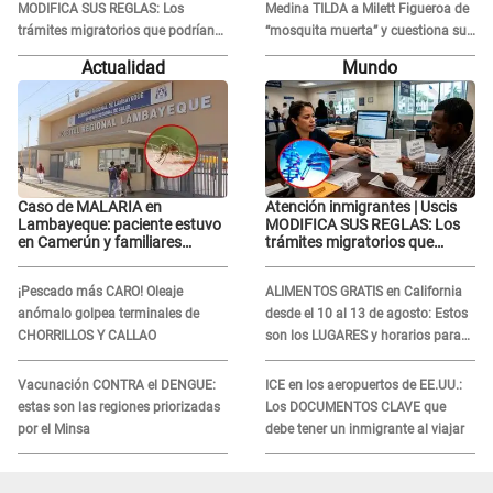
MODIFICA SUS REGLAS: Los
Medina TILDA a Milett Figueroa de
trámites migratorios que podrían
“mosquita muerta” y cuestiona su
necesitar tu prueba de ADN
RECONCILIACIÓN con Marcelo
Actualidad
Mundo
Tinelli en TV argentina
Caso de MALARIA en
Atención inmigrantes | Uscis
Lambayeque: paciente estuvo
MODIFICA SUS REGLAS: Los
en Camerún y familiares
trámites migratorios que
denuncian demora en
podrían necesitar tu prueba de
tratamiento
ADN
¡Pescado más CARO! Oleaje
ALIMENTOS GRATIS en California
anómalo golpea terminales de
desde el 10 al 13 de agosto: Estos
CHORRILLOS Y CALLAO
son los LUGARES y horarios para
recibir la ayuda
Vacunación CONTRA el DENGUE:
ICE en los aeropuertos de EE.UU.:
estas son las regiones priorizadas
Los DOCUMENTOS CLAVE que
por el Minsa
debe tener un inmigrante al viajar