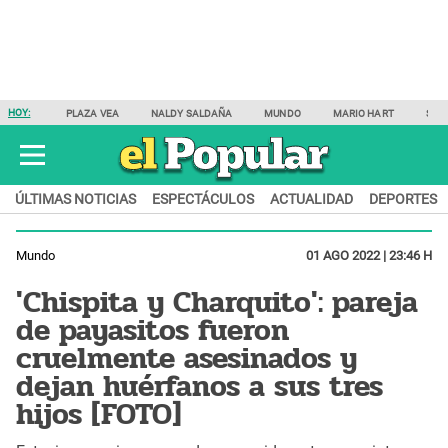
HOY:
PLAZA VEA
NALDY SALDAÑA
MUNDO
MARIO HART
SAM
ÚLTIMAS NOTICIAS
ESPECTÁCULOS
ACTUALIDAD
DEPORTES
Mundo
01 AGO 2022 | 23:46 H
'Chispita y Charquito': pareja
de payasitos fueron
cruelmente asesinados y
dejan huérfanos a sus tres
hijos [FOTO]