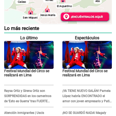
Lo más reciente
Lo último
Espectáculos
Festival Mundial del Circo se
Festival Mundial del Circo se
realizará en Lima
realizará en Lima
Raysa Ortiz y Sirena Ortiz son
¡YA TIENE NUEVO GALÁN! Pamela
SORPRENDIDAS en los camerinos
López habría ENCONTRADO el
de ‘Esto es Guerra’ tras FUERTE
amor con joven empresario y Pati
ENFRENTAMIENTO con Gabriel
Lorena la ECHA en VIVO
Moisés: “Gracias”
Atención inmigrantes | Uscis
¡NO SE GUARDÓ NADA! Magaly