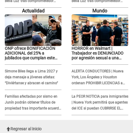
Bella Luz' tras comprometedor
Bella Luz' tras comprometedor
video y detalla DESAGRADABLE
video y detalla DESAGRADABLE
Actualidad
Mundo
momento: "Me hizo sentir
momento: "Me hizo sentir
incómoda"
incómoda"
ONP ofrece BONIFICACIÓN
HORROR en Walmart |
ADICIONAL del 25% a
Trabajador es DENUNCIADO
jubilados que cumplan este
por agresión sexual a una
REQUISITO: revisa si accedes
cliente y su respuesta
aquí
INDIGNÓ A TODOS
Simone Biles llega a Lima 2027 y
ALERTA CONDUCTORES | Nueva
deja mensaje a jóvenes atletas:
York, Los Ángeles y Houston
“Diviértanse y abracen el camino”
ordenan PROHIBIR LICENCIAS a
quienes no presenten ESTE
DOCUMENTO
Familias afectadas por sismo en
La PEOR NOTICIA para inmigrantes
Junín podrán obtener títulos de
| Nueva York permitirá que agentes
propiedad tras importante acuerdo
del ICE si puedan CUBRIRSE EL
de Cofopri
ROSTRO
Regresar al inicio