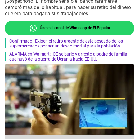
¡Sospechoso! El hombre señaló el banco raramente
demoró más de lo habitual. para hacer su retiro del dinero
que era para pagar a sus trabajadores.
Únete al canal de Whatsapp de El Popular
Confirmado | Exigen el retiro urgente de este pescado de los
supermercados por ser un riesgo mortal para la población
ALARMA en Walmart: ICE se burló y arrestó a padre de familia
que huyó de la guerra de Ucrania hacia EE.UU.