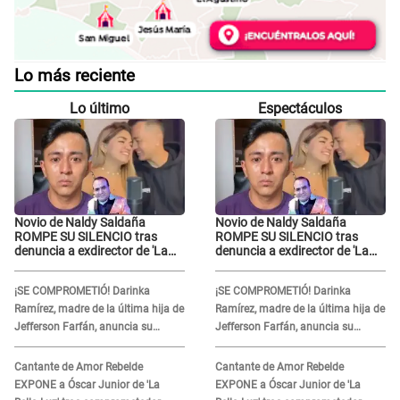
Lo más reciente
Lo último
Espectáculos
Novio de Naldy Saldaña
Novio de Naldy Saldaña
ROMPE SU SILENCIO tras
ROMPE SU SILENCIO tras
denuncia a exdirector de 'La
denuncia a exdirector de 'La
Bella Luz': "Me basta con que
Bella Luz': "Me basta con que
ella esté bien"
ella esté bien"
¡SE COMPROMETIÓ! Darinka
¡SE COMPROMETIÓ! Darinka
Ramírez, madre de la última hija de
Ramírez, madre de la última hija de
Jefferson Farfán, anuncia su
Jefferson Farfán, anuncia su
compromiso: "Sí, para siempre"
compromiso: "Sí, para siempre"
Cantante de Amor Rebelde
Cantante de Amor Rebelde
EXPONE a Óscar Junior de 'La
EXPONE a Óscar Junior de 'La