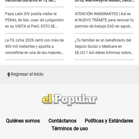
nacional durante el 12 de
DHS, Markwayne Mullin, hace
agosto por este MOTIVO
alarmante declaración: "Ahora
vamos por ellos"
Papa León XIV podría visitar el
ATENCIÓN INMIGRANTES | Así es
PENAL de San Juan de Lurigancho
el NUEVO TRÁMITE para renovar tu
en su VISITA al Perú: ESTO SE
permiso de trabajo EAD en agosto
SABE
del 2026
La FIL Lima 2026 cerró con más de
¿Tu familiar es un beneficiario del
400 mil visitantes y apunta a
Seguro Social o Medicare en
convertirse en una de las mejores
EE.UU.? Así debes informar sobre
ferias de Latinoamérica
su muerte para EVITAR COBROS
Regresar al inicio
Quiénes somos
Contáctanos
Políticas y Estándares
Términos de uso