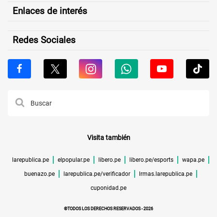
Enlaces de interés
Redes Sociales
Visita también
larepublica.pe
elpopular.pe
libero.pe
libero.pe/esports
wapa.pe
buenazo.pe
larepublica.pe/verificador
lrmas.larepublica.pe
cuponidad.pe
©TODOS LOS DERECHOS RESERVADOS -
2026