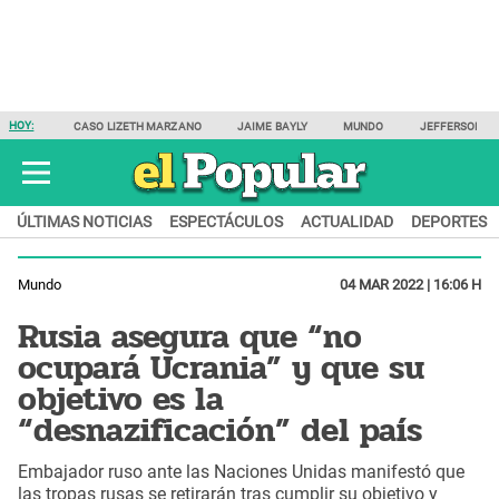
HOY:
CASO LIZETH MARZANO
JAIME BAYLY
MUNDO
JEFFERSON F
ÚLTIMAS NOTICIAS
ESPECTÁCULOS
ACTUALIDAD
DEPORTES
Mundo
04 MAR 2022 | 16:06 H
Rusia asegura que “no
ocupará Ucrania” y que su
objetivo es la
“desnazificación” del país
Embajador ruso ante las Naciones Unidas manifestó que
las tropas rusas se retirarán tras cumplir su objetivo y