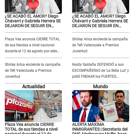
¿SE ACABÓ EL AMOR? Diego
¿SE ACABÓ EL AMOR? Diego
Chávarri y Gabriela Herrera SE
Chávarri y Gabriela Herrera SE
DEJARON DE SEGUIR EN
DEJARON DE SEGUIR EN
INSTAGRAM y él ANUNCIÓ SU
INSTAGRAM y él ANUNCIÓ SU
RENUNCIA A SU PODCAST
RENUNCIA A SU PODCAST
Plaza Vea anuncia CIERRE TOTAL
Shirley Arica enciende la campaña
de sus tiendas a nivel nacional
de Tefi Valenzuela a Premios
durante el 12 de agosto por este
Juventud
MOTIVO
Shirley Arica enciende la campaña
Naldy Saldaña DEFENDIÓ a sus
de Tefi Valenzuela a Premios
EXCOMPAÑERAS de 'La Bella Luz' y
Juventud
pidió FRENAR los FUERTES
ATAQUES en redes: “Aquí el único
Actualidad
Mundo
culpable...”
Plaza Vea anuncia CIERRE
ALERTA MÁXIMA
TOTAL de sus tiendas a nivel
INMIGRANTES | Secretario del