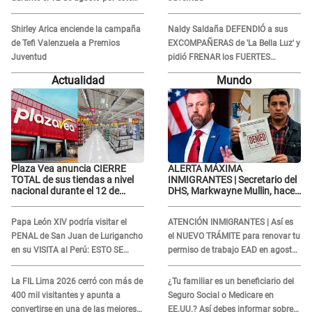
MOTIVO
Shirley Arica enciende la campaña
Naldy Saldaña DEFENDIÓ a sus
de Tefi Valenzuela a Premios
EXCOMPAÑERAS de 'La Bella Luz' y
Juventud
pidió FRENAR los FUERTES
ATAQUES en redes: “Aquí el único
Actualidad
Mundo
culpable...”
Plaza Vea anuncia CIERRE
ALERTA MÁXIMA
TOTAL de sus tiendas a nivel
INMIGRANTES | Secretario del
nacional durante el 12 de
DHS, Markwayne Mullin, hace
agosto por este MOTIVO
alarmante declaración: "Ahora
vamos por ellos"
Papa León XIV podría visitar el
ATENCIÓN INMIGRANTES | Así es
PENAL de San Juan de Lurigancho
el NUEVO TRÁMITE para renovar tu
en su VISITA al Perú: ESTO SE
permiso de trabajo EAD en agosto
SABE
del 2026
La FIL Lima 2026 cerró con más de
¿Tu familiar es un beneficiario del
400 mil visitantes y apunta a
Seguro Social o Medicare en
convertirse en una de las mejores
EE.UU.? Así debes informar sobre