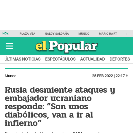
HOY:
PLAZA VEA
NALDY SALDAÑA
MUNDO
MARIO HART
SAM
ÚLTIMAS NOTICIAS
ESPECTÁCULOS
ACTUALIDAD
DEPORTES
Mundo
25 FEB 2022 | 22:17 H
Rusia desmiente ataques y
embajador ucraniano
responde: “Son unos
diabólicos, van a ir al
infierno”