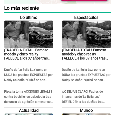
Lo más reciente
Lo último
Espectáculos
¡TRAGEDIA TOTAL! Famoso
¡TRAGEDIA TOTAL! Famoso
modelo y chico reality
modelo y chico reality
FALLECE a los 37 años tras
FALLECE a los 37 años tras
ACCIDENTE durante la
ACCIDENTE durante la
grabación de un comercial
grabación de un comercial
Dueño de 'La Bella Luz' pone en
Dueño de 'La Bella Luz' pone en
DUDA las pruebas EXPUESTAS por
DUDA las pruebas EXPUESTAS por
Naldy Saldaña: “Quizá se han
Naldy Saldaña: “Quizá se han
editado...”
editado...”
Fiscalía toma ACCIONES LEGALES
¡LO DEJAN CLARO! Padres de
contra bachiller en psicología tras
integrantes de 'La Bella Luz'
denuncia de agr3sión a menor con
DEFIENDEN a los dueños tras
autismo
denuncia: “Nunca vimos nada...”
Actualidad
Mundo