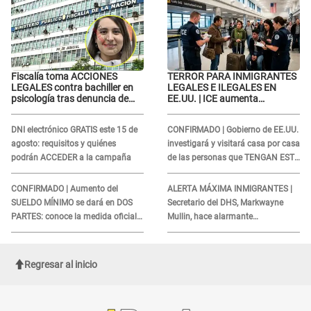
Fiscalía toma ACCIONES
TERROR PARA INMIGRANTES
LEGALES contra bachiller en
LEGALES E ILEGALES EN
psicología tras denuncia de
EE.UU. | ICE aumenta
agr3sión a menor con autismo
operativos y arrestos a
extranjeros en aeropuertos
DNI electrónico GRATIS este 15 de
CONFIRMADO | Gobierno de EE.UU.
agosto: requisitos y quiénes
investigará y visitará casa por casa
podrán ACCEDER a la campaña
de las personas que TENGAN ESTE
TRABAJO
CONFIRMADO | Aumento del
ALERTA MÁXIMA INMIGRANTES |
SUELDO MÍNIMO se dará en DOS
Secretario del DHS, Markwayne
PARTES: conoce la medida oficial
Mullin, hace alarmante
del Ministerio de Economía
declaración: "Ahora vamos por
ellos"
Regresar al inicio