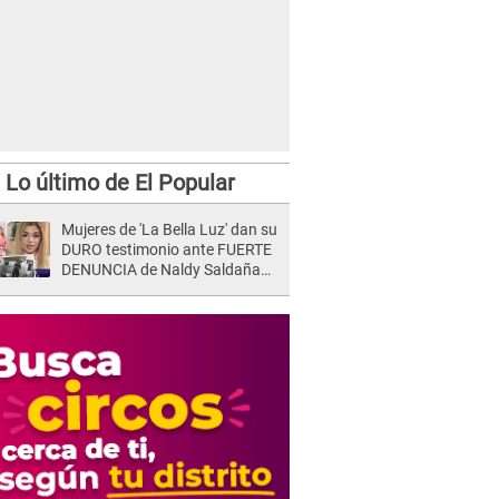
Lo último de El Popular
n en ciudadanos estadounidenses por muerte de George Floyd.
Mujeres de 'La Bella Luz' dan su
DURO testimonio ante FUERTE
DENUNCIA de Naldy Saldaña
contra director: "Cualquier
acusación de apañamiento..."