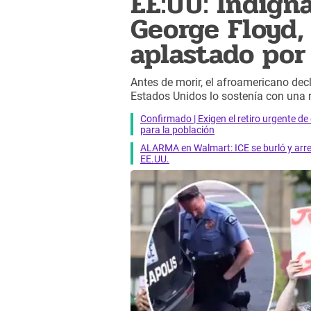
EE:UU: Indign
George Floyd,
aplastado por 
Antes de morir, el afroamericano decl
Estados Unidos lo sostenía con una ro
Confirmado | Exigen el retiro urgente d
para la población
ALARMA en Walmart: ICE se burló y arres
EE.UU.