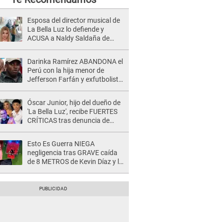
Esposa del director musical de
La Bella Luz lo defiende y
ACUSA a Naldy Saldaña de
tener una relación con él y
otros integrantes
Darinka Ramírez ABANDONA el
Perú con la hija menor de
Jefferson Farfán y exfutbolista
REACCIONA: "A ti que..."
Óscar Junior, hijo del dueño de
'La Bella Luz', recibe FUERTES
CRÍTICAS tras denuncia de
Naldy Saldaña contra su tío:
"Cómplice"
Esto Es Guerra NIEGA
negligencia tras GRAVE caída
de 8 METROS de Kevin Díaz y lo
SEÑALAN: "No adoptó la
postura correcta"