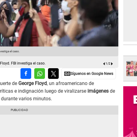
vestiga el caso.
Indignació
loyd. FBI investiga el caso.
1
/
2
muerte de
George Floyd
, un afroamericano de
íticas e indignación luego de viralizarse
imágenes
de
o durante varios minutos.