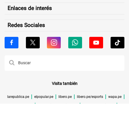
Enlaces de interés
Redes Sociales
Visita también
larepublica.pe
elpopular.pe
libero.pe
libero.pe/esports
wapa.pe
buenazo.pe
larepublica.pe/verificador
lrmas.larepublica.pe
cuponidad.pe
©TODOS LOS DERECHOS RESERVADOS -
2026