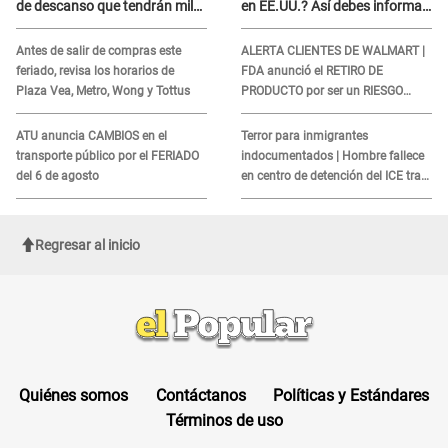
de descanso que tendrán miles
en EE.UU.? Así debes informar
de peruanos
sobre su muerte para EVITAR
COBROS
Antes de salir de compras este
ALERTA CLIENTES DE WALMART |
feriado, revisa los horarios de
FDA anunció el RETIRO DE
Plaza Vea, Metro, Wong y Tottus
PRODUCTO por ser un RIESGO
MORTAL para consumidores: ¿Cuál
es?
ATU anuncia CAMBIOS en el
Terror para inmigrantes
transporte público por el FERIADO
indocumentados | Hombre fallece
del 6 de agosto
en centro de detención del ICE tras
sufrir una "emergencia médica"
Regresar al inicio
Quiénes somos
Contáctanos
Políticas y Estándares
Términos de uso