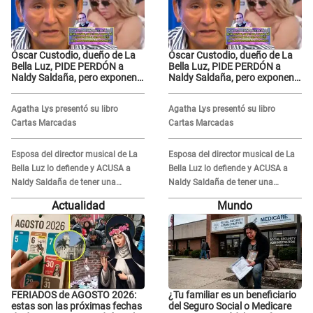
Óscar Custodio, dueño de La
Óscar Custodio, dueño de La
Bella Luz, PIDE PERDÓN a
Bella Luz, PIDE PERDÓN a
Naldy Saldaña, pero exponen
Naldy Saldaña, pero exponen
audio donde le reclama por
audio donde le reclama por
VIDEOS: "No hay necesidad de
VIDEOS: "No hay necesidad de
Agatha Lys presentó su libro
Agatha Lys presentó su libro
grabar"
grabar"
Cartas Marcadas
Cartas Marcadas
Esposa del director musical de La
Esposa del director musical de La
Bella Luz lo defiende y ACUSA a
Bella Luz lo defiende y ACUSA a
Naldy Saldaña de tener una
Naldy Saldaña de tener una
relación con él y otros integrantes
relación con él y otros integrantes
Actualidad
Mundo
FERIADOS de AGOSTO 2026:
¿Tu familiar es un beneficiario
estas son las próximas fechas
del Seguro Social o Medicare