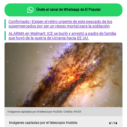
Únete al canal de Whatsapp de El Popular
Confirmado | Exigen el retiro urgente de este pescado de los
supermercados por ser un riesgo mortal para la población
ALARMA en Walmart: ICE se burló y arrestó a padre de familia
que huyó de la guerra de Ucrania hacia EE.UU.
Imágenes captadas por el telescopio Hubble.
Crédito: NASA
I
Imágenes captadas por el telescopio Hubble.
1
/
3