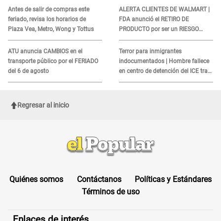
COBROS
Antes de salir de compras este
ALERTA CLIENTES DE WALMART |
feriado, revisa los horarios de
FDA anunció el RETIRO DE
Plaza Vea, Metro, Wong y Tottus
PRODUCTO por ser un RIESGO
MORTAL para consumidores: ¿Cuál
es?
ATU anuncia CAMBIOS en el
Terror para inmigrantes
transporte público por el FERIADO
indocumentados | Hombre fallece
del 6 de agosto
en centro de detención del ICE tras
sufrir una "emergencia médica"
Regresar al inicio
Quiénes somos
Contáctanos
Políticas y Estándares
Términos de uso
Enlaces de interés