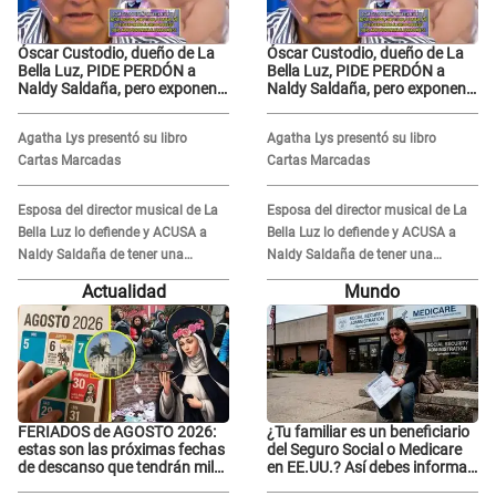
Óscar Custodio, dueño de La
Óscar Custodio, dueño de La
Bella Luz, PIDE PERDÓN a
Bella Luz, PIDE PERDÓN a
Naldy Saldaña, pero exponen
Naldy Saldaña, pero exponen
audio donde le reclama por
audio donde le reclama por
VIDEOS: "No hay necesidad de
VIDEOS: "No hay necesidad de
Agatha Lys presentó su libro
Agatha Lys presentó su libro
grabar"
grabar"
Cartas Marcadas
Cartas Marcadas
Esposa del director musical de La
Esposa del director musical de La
Bella Luz lo defiende y ACUSA a
Bella Luz lo defiende y ACUSA a
Naldy Saldaña de tener una
Naldy Saldaña de tener una
relación con él y otros integrantes
relación con él y otros integrantes
Actualidad
Mundo
FERIADOS de AGOSTO 2026:
¿Tu familiar es un beneficiario
estas son las próximas fechas
del Seguro Social o Medicare
de descanso que tendrán miles
en EE.UU.? Así debes informar
de peruanos
sobre su muerte para EVITAR