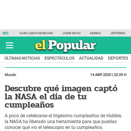
HOY:
CASO LIZETH MARZANO
JAIME BAYLY
MUNDO
JEFFERSON F
ÚLTIMAS NOTICIAS
ESPECTÁCULOS
ACTUALIDAD
DEPORTES
Mundo
14 ABR 2020 | 22:35 H
Descubre qué imagen captó
la NASA el día de tu
cumpleaños
A poco de celebrarse el trigésimo cumpleaños de Hubble,
la NASA ha liberado una herramienta para que puedas
conocer qué vio el telescopio en tu cumpleaños.