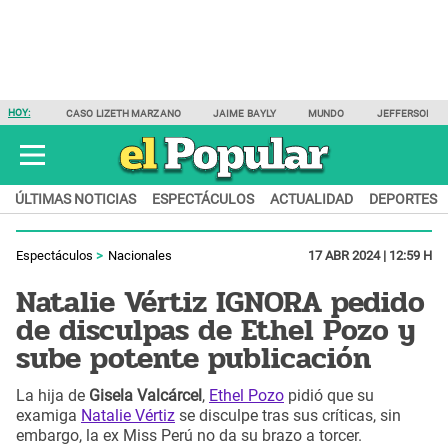
HOY:
CASO LIZETH MARZANO
JAIME BAYLY
MUNDO
JEFFERSON F
ÚLTIMAS NOTICIAS
ESPECTÁCULOS
ACTUALIDAD
DEPORTES
Espectáculos
Nacionales
17 ABR 2024 | 12:59 H
Natalie Vértiz IGNORA pedido
de disculpas de Ethel Pozo y
sube potente publicación
La hija de
Gisela Valcárcel
,
Ethel Pozo
pidió que su
examiga
Natalie Vértiz
se disculpe tras sus críticas, sin
embargo, la ex Miss Perú no da su brazo a torcer.