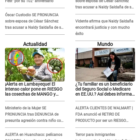
Fest" por su 102° aniversario
sobre esposa de César Sánchez
tras acusar a Naldy Saldaña de ser
PAREJA del músico: "Lo dejo en
Óscar Custodio SE PRONUNCIA
manos de la justicia"
sobre esposa de César Sánchez
Vidente afirma que Naldy Saldaña
tras acusar a Naldy Saldaña de ser
encontrará justicia y con mucho
PAREJA del músico: "Lo dejo en
éxito
manos de la justicia"
Actualidad
Mundo
¡Alerta en Lambayeque! El
¿Tu familiar es un beneficiario
intenso calor pone en RIESGO
del Seguro Social o Medicare
las cosechas de MANGO y
en EE.UU.? Así debes informar
PALTA
sobre su muerte para EVITAR
COBROS
Ministerio de la Mujer SE
ALERTA CLIENTES DE WALMART |
PRONUNCIA tras DENUNCIA de
FDA anunció el RETIRO DE
presunta agresión contra niño con
PRODUCTO por ser un RIESGO
autismo en Surco
MORTAL para consumidores: ¿Cuál
es?
ALERTA en Huanchaco: pelícanos
Terror para inmigrantes