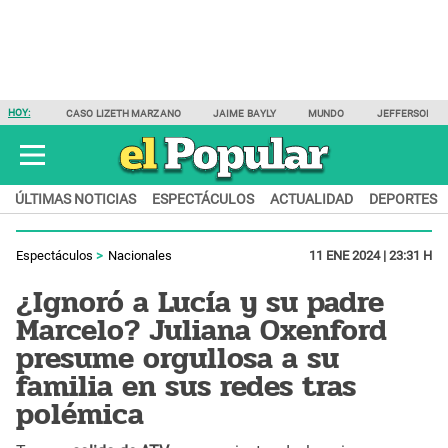
HOY:
CASO LIZETH MARZANO
JAIME BAYLY
MUNDO
JEFFERSON F
ÚLTIMAS NOTICIAS
ESPECTÁCULOS
ACTUALIDAD
DEPORTES
Espectáculos
Nacionales
11 ENE 2024 | 23:31 H
¿Ignoró a Lucía y su padre
Marcelo? Juliana Oxenford
presume orgullosa a su
familia en sus redes tras
polémica