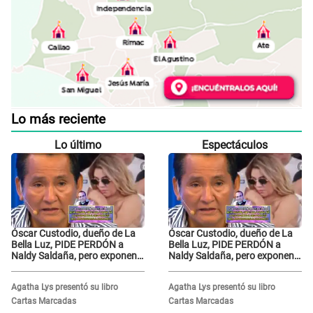
Lo más reciente
Lo último
Espectáculos
Óscar Custodio, dueño de La
Óscar Custodio, dueño de La
Bella Luz, PIDE PERDÓN a
Bella Luz, PIDE PERDÓN a
Naldy Saldaña, pero exponen
Naldy Saldaña, pero exponen
audio donde le reclama por
audio donde le reclama por
VIDEOS: "No hay necesidad de
VIDEOS: "No hay necesidad de
Agatha Lys presentó su libro
Agatha Lys presentó su libro
grabar"
grabar"
Cartas Marcadas
Cartas Marcadas