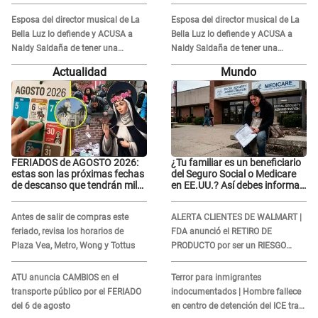
Esposa del director musical de La
Esposa del director musical de La
Bella Luz lo defiende y ACUSA a
Bella Luz lo defiende y ACUSA a
Naldy Saldaña de tener una
Naldy Saldaña de tener una
relación con él y otros integrantes
relación con él y otros integrantes
Actualidad
Mundo
FERIADOS de AGOSTO 2026:
¿Tu familiar es un beneficiario
estas son las próximas fechas
del Seguro Social o Medicare
de descanso que tendrán miles
en EE.UU.? Así debes informar
de peruanos
sobre su muerte para EVITAR
COBROS
Antes de salir de compras este
ALERTA CLIENTES DE WALMART |
feriado, revisa los horarios de
FDA anunció el RETIRO DE
Plaza Vea, Metro, Wong y Tottus
PRODUCTO por ser un RIESGO
MORTAL para consumidores: ¿Cuál
es?
ATU anuncia CAMBIOS en el
Terror para inmigrantes
transporte público por el FERIADO
indocumentados | Hombre fallece
del 6 de agosto
en centro de detención del ICE tras