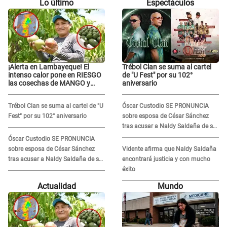
Lo último
Espectáculos
¡Alerta en Lambayeque! El
Trébol Clan se suma al cartel
intenso calor pone en RIESGO
de "U Fest" por su 102°
las cosechas de MANGO y
aniversario
PALTA
Trébol Clan se suma al cartel de "U
Óscar Custodio SE PRONUNCIA
Fest" por su 102° aniversario
sobre esposa de César Sánchez
tras acusar a Naldy Saldaña de ser
PAREJA del músico: "Lo dejo en
Óscar Custodio SE PRONUNCIA
manos de la justicia"
sobre esposa de César Sánchez
Vidente afirma que Naldy Saldaña
tras acusar a Naldy Saldaña de ser
encontrará justicia y con mucho
PAREJA del músico: "Lo dejo en
éxito
manos de la justicia"
Actualidad
Mundo