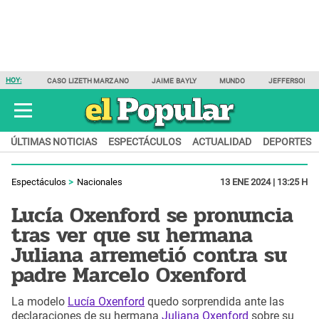
HOY:
CASO LIZETH MARZANO
JAIME BAYLY
MUNDO
JEFFERSON F
ÚLTIMAS NOTICIAS
ESPECTÁCULOS
ACTUALIDAD
DEPORTES
Espectáculos
Nacionales
13 ENE 2024 | 13:25 H
Lucía Oxenford se pronuncia
tras ver que su hermana
Juliana arremetió contra su
padre Marcelo Oxenford
La modelo
Lucía Oxenford
quedo sorprendida ante las
declaraciones de su hermana
Juliana Oxenford
sobre su