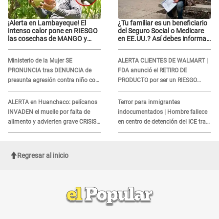
¡Alerta en Lambayeque! El
¿Tu familiar es un beneficiario
intenso calor pone en RIESGO
del Seguro Social o Medicare
las cosechas de MANGO y
en EE.UU.? Así debes informar
PALTA
sobre su muerte para EVITAR
COBROS
Ministerio de la Mujer SE
ALERTA CLIENTES DE WALMART |
PRONUNCIA tras DENUNCIA de
FDA anunció el RETIRO DE
presunta agresión contra niño con
PRODUCTO por ser un RIESGO
autismo en Surco
MORTAL para consumidores: ¿Cuál
es?
ALERTA en Huanchaco: pelícanos
Terror para inmigrantes
INVADEN el muelle por falta de
indocumentados | Hombre fallece
alimento y advierten grave CRISIS
en centro de detención del ICE tras
en el mar
sufrir una "emergencia médica"
Regresar al inicio