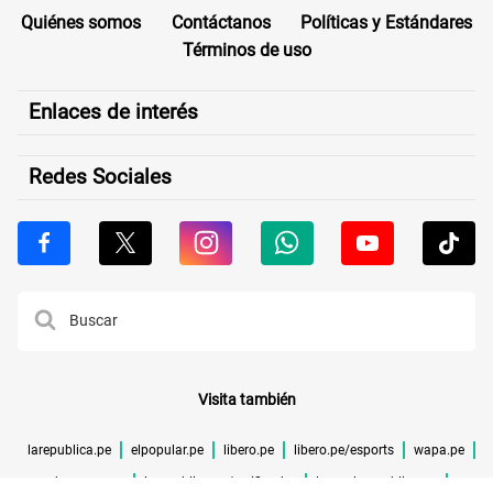
Quiénes somos
Contáctanos
Políticas y Estándares
Términos de uso
Enlaces de interés
Redes Sociales
Visita también
larepublica.pe
elpopular.pe
libero.pe
libero.pe/esports
wapa.pe
buenazo.pe
larepublica.pe/verificador
lrmas.larepublica.pe