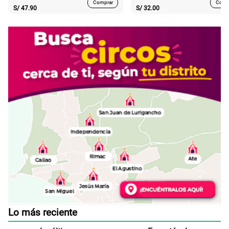
Comprar
Comp
S/
47.90
S/
32.00
Lo más reciente