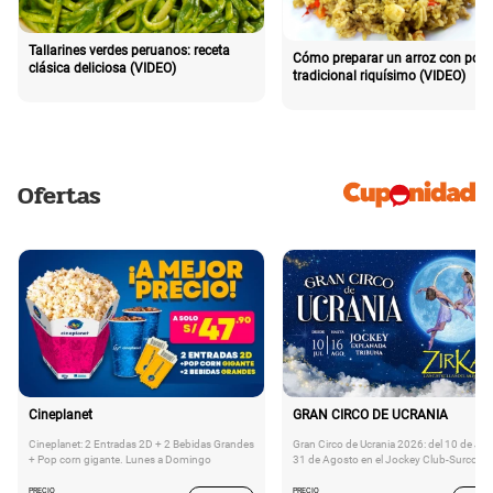
Tallarines verdes peruanos: receta
Cómo preparar un arroz con poll
clásica deliciosa (VIDEO)
tradicional riquísimo (VIDEO)
Ofertas
Cineplanet
GRAN CIRCO DE UCRANIA
Cineplanet: 2 Entradas 2D + 2 Bebidas Grandes
Gran Circo de Ucrania 2026: del 10 de Juli
+ Pop corn gigante. Lunes a Domingo
31 de Agosto en el Jockey Club-Surco
PRECIO
PRECIO