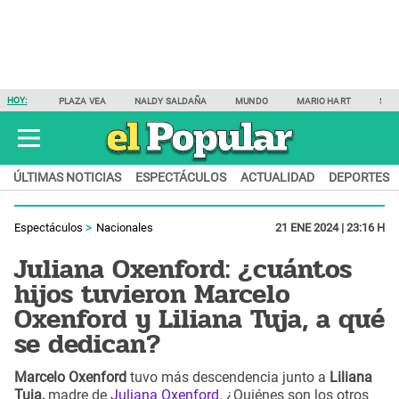
HOY:
PLAZA VEA
NALDY SALDAÑA
MUNDO
MARIO HART
SAM
ÚLTIMAS NOTICIAS
ESPECTÁCULOS
ACTUALIDAD
DEPORTES
Espectáculos
Nacionales
21 ENE 2024 | 23:16 H
Juliana Oxenford: ¿cuántos
hijos tuvieron Marcelo
Oxenford y Liliana Tuja, a qué
se dedican?
Marcelo Oxenford
tuvo más descendencia junto a
Liliana
Tuja,
madre de
Juliana Oxenford
. ¿Quiénes son los otros