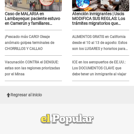
Caso de MALARIA en
Atención inmigrantes | Uscis
Lambayeque: paciente estuvo
MODIFICA SUS REGLAS: Los
en Camerún y familiares
trámites migratorios que
denuncian demora en
podrían necesitar tu prueba de
tratamiento
ADN
¡Pescado más CARO! Oleaje
ALIMENTOS GRATIS en California
anómalo golpea terminales de
desde el 10 al 13 de agosto: Estos
CHORRILLOS Y CALLAO
son los LUGARES y horarios para
recibir la ayuda
Vacunación CONTRA el DENGUE:
ICE en los aeropuertos de EE.UU.:
estas son las regiones priorizadas
Los DOCUMENTOS CLAVE que
por el Minsa
debe tener un inmigrante al viajar
Regresar al inicio