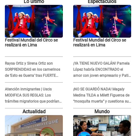
Lo último
Espectáculos
Festival Mundial del Circo se
Festival Mundial del Circo se
realizará en Lima
realizará en Lima
Raysa Ortiz y Sirena Ortiz son
¡YA TIENE NUEVO GALÁN! Pamela
SORPRENDIDAS en los camerinos
López habría ENCONTRADO el
de ‘Esto es Guerra’ tras FUERTE
amor con joven empresario y Pati
ENFRENTAMIENTO con Gabriel
Lorena la ECHA en VIVO
Moisés: “Gracias”
Atención inmigrantes | Uscis
¡NO SE GUARDÓ NADA! Magaly
MODIFICA SUS REGLAS: Los
Medina TILDA a Milett Figueroa de
trámites migratorios que podrían
“mosquita muerta” y cuestiona su
necesitar tu prueba de ADN
RECONCILIACIÓN con Marcelo
Actualidad
Mundo
Tinelli en TV argentina