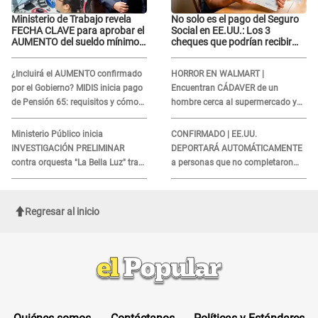
Ministerio de Trabajo revela
No solo es el pago del Seguro
FECHA CLAVE para aprobar el
Social en EE.UU.: Los 3
AUMENTO del sueldo mínimo:
cheques que podrían recibir
"Tenemos que activar..."
millones de personas en
agosto
¿Incluirá el AUMENTO confirmado
HORROR EN WALMART |
por el Gobierno? MIDIS inicia pago
Encuentran CÁDAVER de un
de Pensión 65: requisitos y cómo
hombre cerca al supermercado y
obtener el beneficio economico
esto reveló la autopsia que le
realizaron
Ministerio Público inicia
CONFIRMADO | EE.UU.
INVESTIGACIÓN PRELIMINAR
DEPORTARÁ AUTOMÁTICAMENTE
contra orquesta "La Bella Luz" tras
a personas que no completaron
DENUNCIA de Naldy Saldaña
este formulario clave
Regresar al inicio