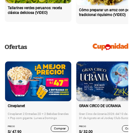
Tallarines verdes peruanos: receta
Cómo preparar un arroz con poll
clásica deliciosa (VIDEO)
tradicional riquísimo (VIDEO)
Ofertas
Cineplanet
GRAN CIRCO DE UCRANIA
Cineplanet: 2 Entradas 2D + 2 Bebidas Grandes
Gran Circo de Ucrania 2026: del 10 de Juli
+ Pop corn gigante. Lunes a Domingo
31 de Agosto en el Jockey Club-Surco
PRECIO
PRECIO
Comprar
Comp
S/
47.90
S/
32.00