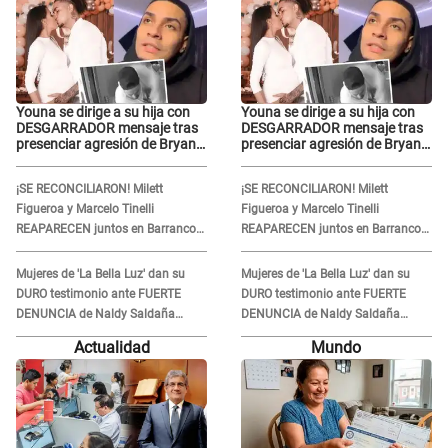
Youna se dirige a su hija con
Youna se dirige a su hija con
DESGARRADOR mensaje tras
DESGARRADOR mensaje tras
presenciar agresión de Bryan
presenciar agresión de Bryan
Torres a Samahara Lobatón:
Torres a Samahara Lobatón:
"Perdóname mi amor"
"Perdóname mi amor"
¡SE RECONCILIARON! Milett
¡SE RECONCILIARON! Milett
Figueroa y Marcelo Tinelli
Figueroa y Marcelo Tinelli
REAPARECEN juntos en Barranco
REAPARECEN juntos en Barranco
luego de estar SEPARADOS durante
luego de estar SEPARADOS durante
casi cuatro meses
casi cuatro meses
Mujeres de 'La Bella Luz' dan su
Mujeres de 'La Bella Luz' dan su
DURO testimonio ante FUERTE
DURO testimonio ante FUERTE
DENUNCIA de Naldy Saldaña
DENUNCIA de Naldy Saldaña
contra director: "Cualquier
contra director: "Cualquier
Actualidad
Mundo
acusación de apañamiento..."
acusación de apañamiento..."