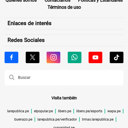
Quiénes somos
Contáctanos
Políticas y Estándares
Términos de uso
Enlaces de interés
Redes Sociales
Visita también
larepublica.pe
elpopular.pe
libero.pe
libero.pe/esports
wapa.pe
buenazo.pe
larepublica.pe/verificador
lrmas.larepublica.pe
cuponidad.pe