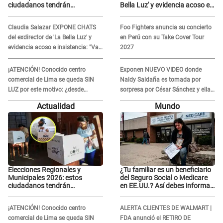
ciudadanos tendrán
Bella Luz' y evidencia acoso e
PRIORIDAD para votar el 4 de
insistencia: "Vas a estar
octubre
conmigo, no pasa nada"
Claudia Salazar EXPONE CHATS
Foo Fighters anuncia su concierto
del exdirector de 'La Bella Luz' y
en Perú con su Take Cover Tour
evidencia acoso e insistencia: "Vas
2027
a estar conmigo, no pasa nada"
¡ATENCIÓN! Conocido centro
Exponen NUEVO VIDEO donde
comercial de Lima se queda SIN
Naldy Saldaña es tomada por
LUZ por este motivo: ¿desde
sorpresa por César Sánchez y ella
cuándo atenderá?
evidencia su REACCIÓN: Le agarró
Actualidad
Mundo
la mano
Elecciones Regionales y
¿Tu familiar es un beneficiario
Municipales 2026: estos
del Seguro Social o Medicare
ciudadanos tendrán
en EE.UU.? Así debes informar
PRIORIDAD para votar el 4 de
sobre su muerte para EVITAR
octubre
COBROS
¡ATENCIÓN! Conocido centro
ALERTA CLIENTES DE WALMART |
comercial de Lima se queda SIN
FDA anunció el RETIRO DE