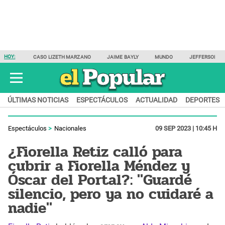
HOY:
CASO LIZETH MARZANO
JAIME BAYLY
MUNDO
JEFFERSON F
ÚLTIMAS NOTICIAS
ESPECTÁCULOS
ACTUALIDAD
DEPORTES
Espectáculos
Nacionales
09 SEP 2023 | 10:45 H
¿Fiorella Retiz calló para
cubrir a Fiorella Méndez y
Óscar del Portal?: "Guardé
silencio, pero ya no cuidaré a
nadie"