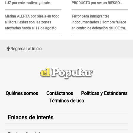
LUZ por este motivo: ¿desde
PRODUCTO por ser un RIESGO
cuándo atenderá?
MORTAL para consumidores: ¿Cuál
es?
Marina ALERTA por oleaje en todo
Terror para inmigrantes
el litoral: estas son las zonas
indocumentados | Hombre fallece
afectadas hasta el 11 de agosto
en centro de detención del ICE tras
sufrir una "emergencia médica"
Regresar al inicio
Quiénes somos
Contáctanos
Políticas y Estándares
Términos de uso
Enlaces de interés