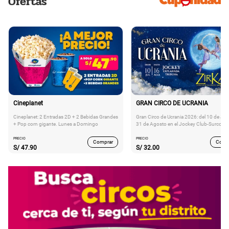
Ofertas
Cineplanet
GRAN CIRCO DE UCRANIA
Cineplanet: 2 Entradas 2D + 2 Bebidas Grandes
Gran Circo de Ucrania 2026: del 10 de Juli
+ Pop corn gigante. Lunes a Domingo
31 de Agosto en el Jockey Club-Surco
PRECIO
PRECIO
Comprar
Comp
S/
47.90
S/
32.00