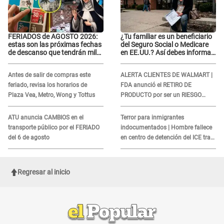
FERIADOS de AGOSTO 2026:
¿Tu familiar es un beneficiario
estas son las próximas fechas
del Seguro Social o Medicare
de descanso que tendrán miles
en EE.UU.? Así debes informar
de peruanos
sobre su muerte para EVITAR
COBROS
Antes de salir de compras este
ALERTA CLIENTES DE WALMART |
feriado, revisa los horarios de
FDA anunció el RETIRO DE
Plaza Vea, Metro, Wong y Tottus
PRODUCTO por ser un RIESGO
MORTAL para consumidores: ¿Cuál
es?
ATU anuncia CAMBIOS en el
Terror para inmigrantes
transporte público por el FERIADO
indocumentados | Hombre fallece
del 6 de agosto
en centro de detención del ICE tras
sufrir una "emergencia médica"
Regresar al inicio