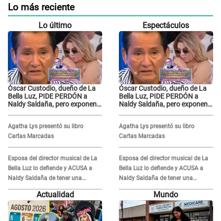
Lo más reciente
Lo último
Espectáculos
Óscar Custodio, dueño de La
Óscar Custodio, dueño de La
Bella Luz, PIDE PERDÓN a
Bella Luz, PIDE PERDÓN a
Naldy Saldaña, pero exponen
Naldy Saldaña, pero exponen
audio donde le reclama por
audio donde le reclama por
VIDEOS: "No hay necesidad de
VIDEOS: "No hay necesidad de
Agatha Lys presentó su libro
Agatha Lys presentó su libro
grabar"
grabar"
Cartas Marcadas
Cartas Marcadas
Esposa del director musical de La
Esposa del director musical de La
Bella Luz lo defiende y ACUSA a
Bella Luz lo defiende y ACUSA a
Naldy Saldaña de tener una
Naldy Saldaña de tener una
relación con él y otros integrantes
relación con él y otros integrantes
Actualidad
Mundo