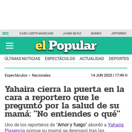
HOY:
CASO LIZETH MARZANO
JAIME BAYLY
MUNDO
JEFFERSON F
ÚLTIMAS NOTICIAS
ESPECTÁCULOS
ACTUALIDAD
DEPORTES
Espectáculos
Nacionales
14 JUN 2023 | 17:49 H
Yahaira cierra la puerta en la
cara a reportero que le
preguntó por la salud de su
mamá: "No entiendes o qué"
Uno de los reporteros de "
Amor y fuego
" abordó a
Yahaira
Plasencia
porque su mamá se desmayó tras las