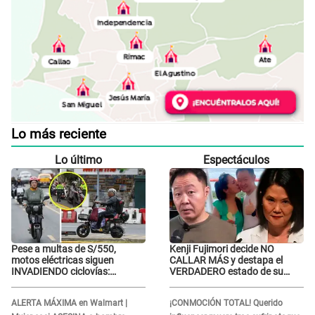
Lo más reciente
Lo último
Espectáculos
Pese a multas de S/550,
Kenji Fujimori decide NO
motos eléctricas siguen
CALLAR MÁS y destapa el
INVADIENDO ciclovías:
VERDADERO estado de su
conductores desafían las
relación familiar con Keiko
nuevas reglas
Fujimori: "Mi familia es Érika,
ALERTA MÁXIMA en Walmart |
¡CONMOCIÓN TOTAL! Querido
mi suegra..."