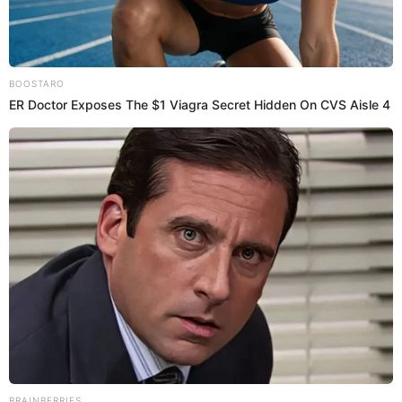
Videos
Magaly Medina DESTRUYE a Christian
Domínguez y Karla Tarazona tras AMARRE
con brujo y los 'echa': "Habrá contratito"
Magaly Medina criticó a Christian Domínguez y Karla
Tarazona tras realizar una 'boda ancestral' con un brujo,
quien hizo un amarre entre ambos y un ritual para que el
cantante no vuelva a ser infiel. Al respecto, la Urraca se
burló de ellos y, además, expuso que para ella hubo dinero
de por medio.
28 de mayo de 2026
Compartir: