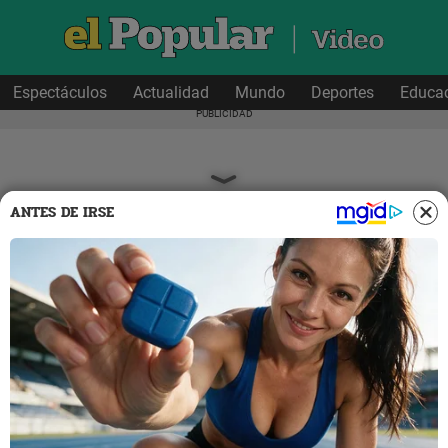
Espectáculos
Actualidad
Mundo
Deportes
Educa
ANTES DE IRSE