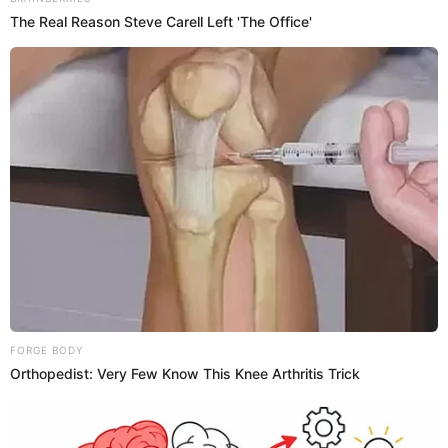
Antuane Calderón
@
antuanecalderon
elpopular.pe
elpopular.pe
28 May 2026 | 23:47 h
Actualizado
28 May 2026 | 23:47 h